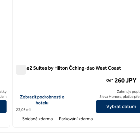
Home2 Suites by Hilton Čching-dao West Coast
Home2 Suites by Hilton Čching-dao West Coast
260 JPY
Od*
atky
Zahrnuje popl
 Wanpingkou
Zobrazit podrobnosti o hotelu Home2 Suites by Hilton Qingda
edem
Zobrazit podrobnosti o
Sleva Honors, platba př
hotelu
Vybrat datum
23,05 mil
Snídaně zdarma
Parkování zdarma