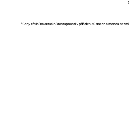
Předc
*Ceny závisí na aktuální dostupnosti v příštích 30 dnech a mohou se změ