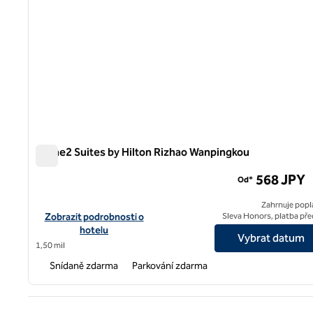
Home2 Suites by Hilton Rizhao Wanpingkou
Home2 Suites by Hilton Rizhao Wanpingkou
568 JPY
Od*
Zahrnuje popl
Zobrazit podrobnosti o hotelu Home2 Suites by Hilton Rizhao
Zobrazit podrobnosti o
Sleva Honors, platba př
hotelu
Vybrat datum
1,50 mil
Snídaně zdarma
Parkování zdarma