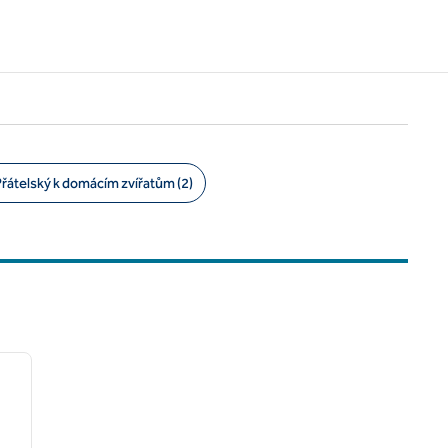
Přátelský k domácím zvířatům (2)
/
12
další obrázek