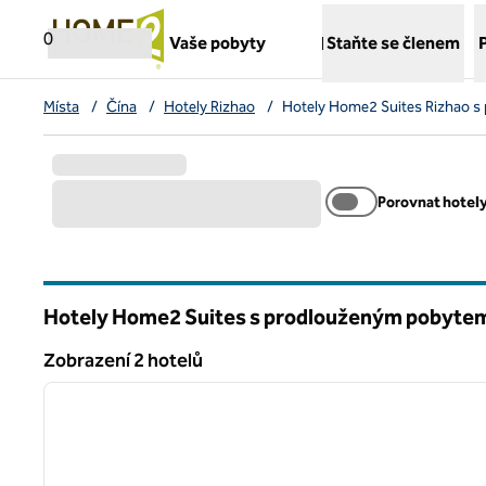
Přejít na obsah
,
otvírá novou záložku
0
Vaše pobyty
Staňte se členem
Místa
/
Čína
/
Hotely Rizhao
/
Hotely Home2 Suites Rizhao 
Porovnat hotel
Hotely Home2 Suites s prodlouženým pobytem 
Zobrazení 2 hotelů
1
Zobrazení 2 hotelů
předchozí obrázek
1 z 12