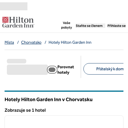
Přejít na obsah
,
otevře se nová záložka
Vaše
Staňte se členem
Přihlaste se
pobyty
Místa
/
Chorvatsko
/
Hotely Hilton Garden Inn
Porovnat
Přátelský k domác
hotely
Doporučené filtry
Hotely Hilton Garden Inn v Chorvatsku
Zobrazuje se 1 hotel
1
/
12
Zobrazuje se 1 hotel
předchozí obrázek
další o
1 z 12