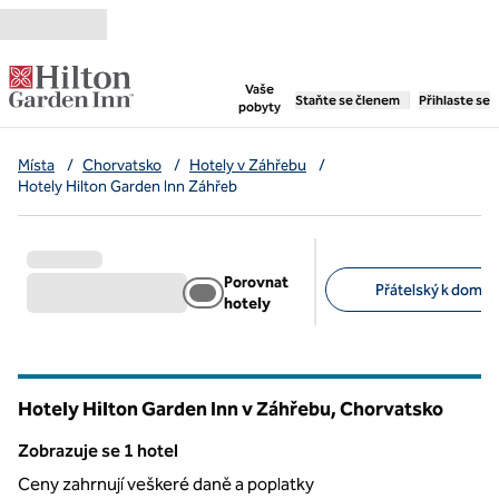
Přejít na obsah
,
otevře se nová záložka
Vaše
Staňte se členem
Přihlaste se
pobyty
Místa
/
Chorvatsko
/
Hotely v Záhřebu
/
Hotely Hilton Garden Inn Záhřeb
Porovnat
Přátelský k domác
hotely
Doporučené filtry
Hotely Hilton Garden Inn v Záhřebu, Chorvatsko
Zobrazuje se 1 hotel
Zobrazuje se 1 hotel
Ceny zahrnují veškeré daně a poplatky
1
/
12