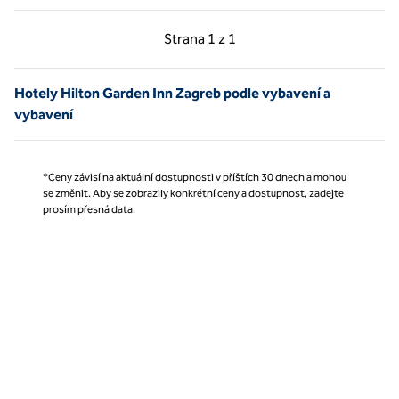
Předchozí strana, 1 z 1
Další strana, 1 z 1
Strana
1 z 1
Strana 1 z 1
Hotely Hilton Garden Inn Zagreb podle vybavení a
vybavení
*Ceny závisí na aktuální dostupnosti v příštích 30 dnech a mohou
se změnit. Aby se zobrazily konkrétní ceny a dostupnost, zadejte
prosím přesná data.