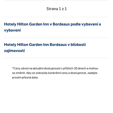
Předchozí strana, 1 z 1
Další strana, 1 z 1
Strana
1 z 1
Strana 1 z 1
Hotely Hilton Garden Inn v Bordeaux podle vybavení a
vybavení
Hotely Hilton Garden Inn Bordeaux v blízkosti
zajímavostí
*Ceny závisí na aktuální dostupnosti v příštích 30 dnech a mohou
se změnit. Aby se zobrazily konkrétní ceny a dostupnost, zadejte
prosím přesná data.