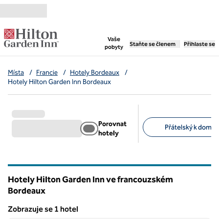
Přejít na obsah
,
otevře se nová záložka
Vaše
Staňte se členem
Přihlaste se
pobyty
Místa
/
Francie
/
Hotely Bordeaux
/
Hotely Hilton Garden Inn Bordeaux
Porovnat
Přátelský k domác
hotely
Doporučené filtry
Hotely Hilton Garden Inn ve francouzském
Bordeaux
Zobrazuje se 1 hotel
1
/
12
Zobrazuje se 1 hotel