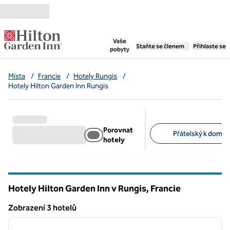
Přejít na obsah
,
otevře se nová záložka
Vaše
Staňte se členem
Přihlaste se
pobyty
Místa
/
Francie
/
Hotely Rungis
/
Hotely Hilton Garden Inn Rungis
Porovnat
Přátelský k domác
hotely
Doporučené filtry
Hotely Hilton Garden Inn v Rungis, Francie
Zobrazení 3 hotelů
1
/
12
Zobrazení 3 hotelů
předchozí obrázek
další o
1 z 12