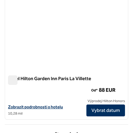
Hotel Hilton Garden Inn Paris La Villette
Hotel Hilton Garden Inn Paris La Villette
88 EUR
Od*
Výprodej Hilton Honors
Zobrazit detaily hotelu Hilton Garden Inn Paris La Villette
Zobrazit podrobnosti o hotelu
Vybrat datum
10,28 mil
Předchozí strana, 1 z 1
Další strana, 1 z 1