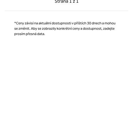
Strana
1 z 1
Strana 1 z 1
*Ceny závisí na aktuální dostupnosti v příštích 30 dnech a mohou
se změnit. Aby se zobrazily konkrétní ceny a dostupnost, zadejte
prosím přesná data.