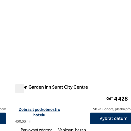
Hilton Garden Inn Surat City Centre
Hilton Garden Inn Surat City Centre
4 428
Od*
ket
Zobrazit detaily hotelu v centru hotelu Hilton Garden Inn Surat
edem
Zobrazit podrobnosti o
Sleva Honors, platba př
hotelu
Vybrat datum
450,55 mil
Parkování zdarma
Venkovní bazén