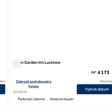
Hilton Garden Inn Lucknow
Hilton Garden Inn Lucknow
4 173
Od*
Zobrazit detaily hotelu Hilton Garden Inn Lucknow
edem
Zobrazit podrobnosti o
Sleva Ho
hotelu
Vybrat datum
312,56 mil
Parkování zdarma
Venkovní bazén
/
12
1
další obrázek
předchozí obrázek
1 z 12