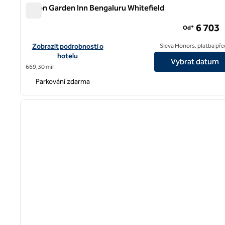
Hilton Garden Inn Bengaluru Whitefield
Hilton Garden Inn Bengaluru Whitefield
6 703
Od*
Zobrazit podrobnosti o hotelu Hilton Garden Inn Bengaluru Whi
Zobrazit podrobnosti o
Sleva Honors, platba př
hotelu
Vybrat datum
669,30 mil
Parkování zdarma
1
předchozí obrázek
1 z 12