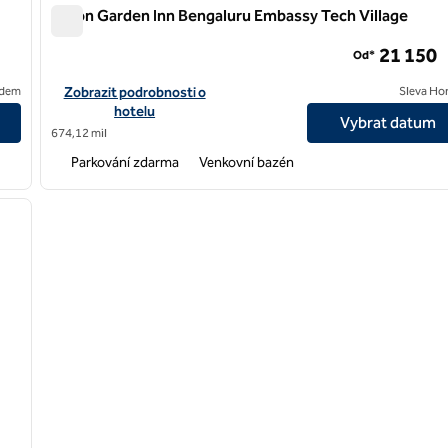
Hilton Garden Inn Bengaluru Embassy Tech Village
Hilton Garden Inn Bengaluru Embassy Tech Village
21 150
Od*
tefield
Zobrazit podrobnosti o hotelu Hilton Garden Inn Bengaluru Em
edem
Zobrazit podrobnosti o
Sleva Ho
hotelu
Vybrat datum
674,12 mil
Parkování zdarma
Venkovní bazén
/
12
další obrázek