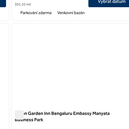
Vybrat datum
501,32 mil
Parkování zdarma
Venkovní bazén
/
12
1
další obrázek
předchozí obrázek
1 z 12
Hilton Garden Inn Bengaluru Embassy Manyata
Business Park
Hilton Garden Inn Bengaluru Embassy Manyata Business 