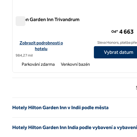
Hilton Garden Inn Trivandrum
Hilton Garden Inn Trivandrum
4 663
Od*
Zobrazit podrobnosti o hotelu Hilton Garden Inn Trivandrum
Zobrazit podrobnosti o
Sleva Honors, platba př
hotelu
Vybrat datum
984,27 mil
Parkování zdarma
Venkovní bazén
Předc
Hotely Hilton Garden Inn v Indii podle města
Hotely Hilton Garden Inn India podle vybavení a vybavení