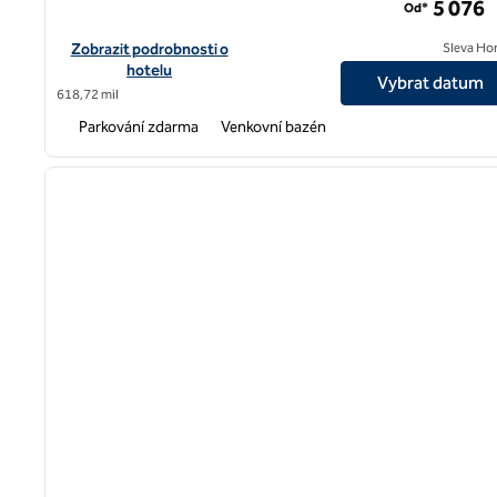
5 076
Od*
Zobrazit podrobnosti o hotelu Hilton Garden Inn Goa Calangut
Zobrazit podrobnosti o
Sleva Ho
hotelu
Vybrat datum
618,72 mil
Parkování zdarma
Venkovní bazén
předchozí obrázek
1 z 8