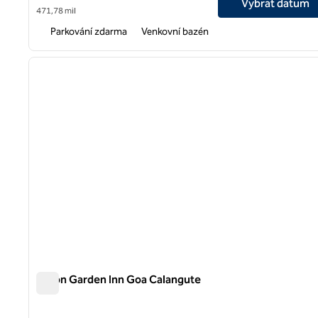
Vybrat datum
471,78 mil
Parkování zdarma
Venkovní bazén
1
předchozí obrázek
1 z 12
Hilton Garden Inn Goa Calangute
Hilton Garden Inn Goa Calangute