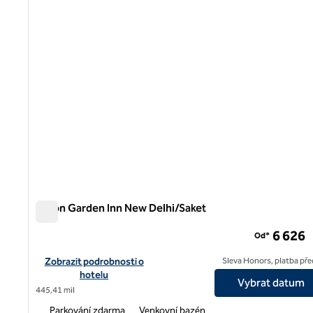
Hilton Garden Inn New Delhi/Saket
Hilton Garden Inn New Delhi/Saket
6 626
Od*
Zobrazit podrobnosti o hotelu Hilton Garden Inn New Delhi/Sa
Zobrazit podrobnosti o
Sleva Honors, platba př
hotelu
Vybrat datum
445,41 mil
Parkování zdarma
Venkovní bazén