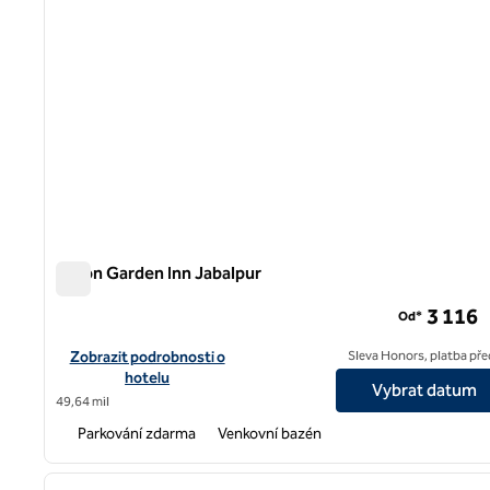
Hilton Garden Inn Jabalpur
Hilton Garden Inn Jabalpur
3 116
Od*
Zobrazit podrobnosti o hotelu Hilton Garden Inn Jabalpur
Zobrazit podrobnosti o
Sleva Honors, platba př
hotelu
Vybrat datum
49,64 mil
Parkování zdarma
Venkovní bazén
1
předchozí obrázek
1 z 12