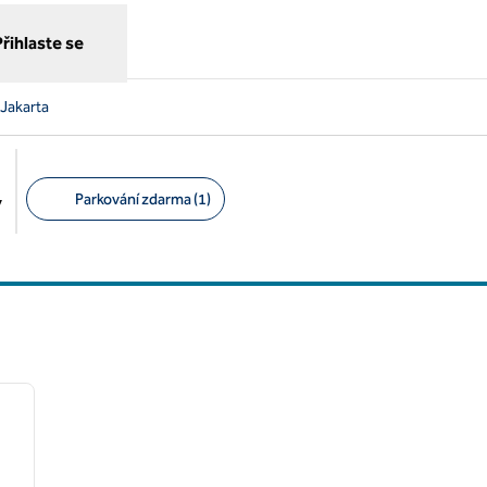
Přihlaste se
 Jakarta
Parkování zdarma (1)
y
Doporučené filtry
/
12
další obrázek