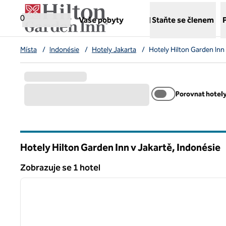
Přejít na obsah
,
otvírá novou záložku
0
Vaše pobyty
Staňte se členem
Místa
/
Indonésie
/
Hotely Jakarta
/
Hotely Hilton Garden Inn
Porovnat hotel
Hotely Hilton Garden Inn v Jakartě, Indonésie
Zobrazuje se 1 hotel
1
Zobrazuje se 1 hotel
předchozí obrázek
1 z 12