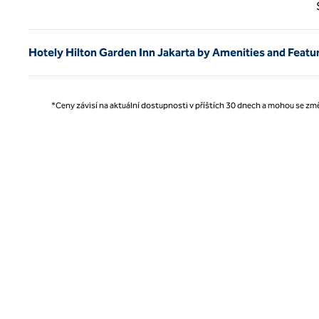
Předc
Hotely Hilton Garden Inn Jakarta by Amenities and Featu
*Ceny závisí na aktuální dostupnosti v příštích 30 dnech a mohou se změ