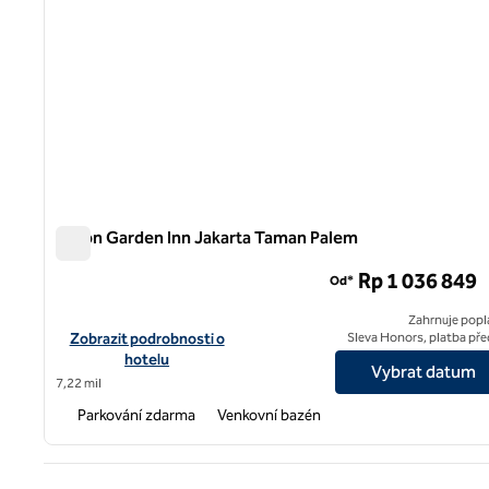
Hilton Garden Inn Jakarta Taman Palem
Hilton Garden Inn Jakarta Taman Palem
Rp 1 036 849
Od*
Zahrnuje popl
Zobrazit detaily hotelu v hotelu Hilton Garden Inn Jakarta Tam
Zobrazit podrobnosti o
Sleva Honors, platba př
hotelu
Vybrat datum
7,22 mil
Parkování zdarma
Venkovní bazén