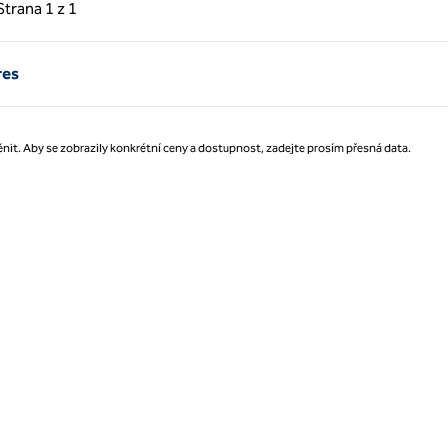
hozí strana, 1 z 1
Další strana, 1 z 1
Strana
1 z 1
Strana 1 z 1
res
nit. Aby se zobrazily konkrétní ceny a dostupnost, zadejte prosím přesná data.