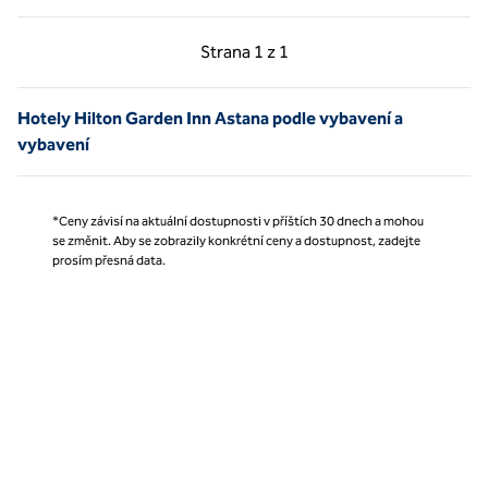
Předchozí strana, 1 z 1
Další strana, 1 z 1
Strana
1 z 1
Strana 1 z 1
Hotely Hilton Garden Inn Astana podle vybavení a
vybavení
*Ceny závisí na aktuální dostupnosti v příštích 30 dnech a mohou
se změnit. Aby se zobrazily konkrétní ceny a dostupnost, zadejte
prosím přesná data.