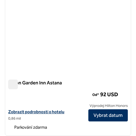
Hilton Garden Inn Astana
Hilton Garden Inn Astana
92 USD
Od*
Výprodej Hilton Honors
Zobrazit podrobnosti o hotelu Hilton Garden Inn Astana
Zobrazit podrobnosti o hotelu
Vybrat datum
0,86 mil
Parkování zdarma