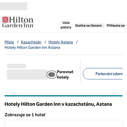
Přejít na obsah
,
otevře se nová záložka
Vaše
Staňte se členem
Přihlaste se
pobyty
Místa
/
Kazachstán
/
Hotely Astana
/
Hotely Hilton Garden Inn Astana
Porovnat
Parkování zdarma 
hotely
Doporučené filtry
Hotely Hilton Garden Inn v kazachstánu, Astana
Zobrazuje se 1 hotel
1
/
12
Zobrazuje se 1 hotel
předchozí obrázek
další o
1 z 12