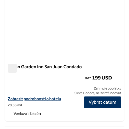
Hilton Garden Inn San Juan Condado
Hilton Garden Inn San Juan Condado
199 USD
Od*
Zahrnuje poplatky
Sleva Honors, nelze refundovat
Zobrazit podrobnosti o hotelu Hilton Garden Inn San Juan Condado
Zobrazit podrobnosti o hotelu
Vybrat datum
28,33 mil
Venkovní bazén