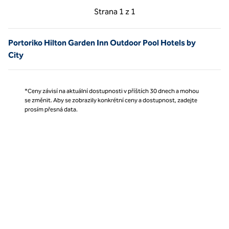
Předchozí strana, 1 z 1
Další strana, 1 z 1
Strana
1 z 1
Strana 1 z 1
Portoriko Hilton Garden Inn Outdoor Pool Hotels by
City
*Ceny závisí na aktuální dostupnosti v příštích 30 dnech a mohou
se změnit. Aby se zobrazily konkrétní ceny a dostupnost, zadejte
prosím přesná data.