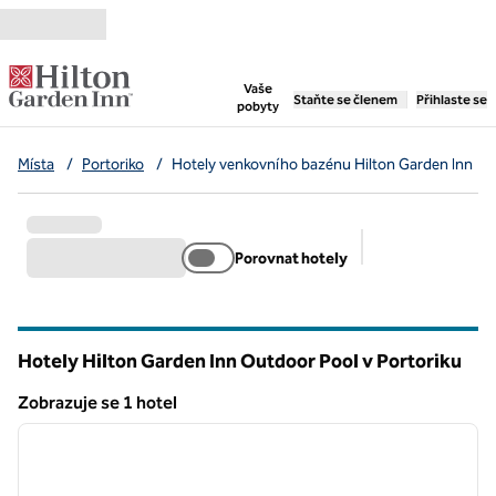
Přejít na obsah
,
otevře se nová záložka
Vaše
Staňte se členem
Přihlaste se
pobyty
Místa
/
Portoriko
/
Hotely venkovního bazénu Hilton Garden Inn
Porovnat hotely
Doporučené filtr
Hotely Hilton Garden Inn Outdoor Pool v Portoriku
Zobrazuje se 1 hotel
1
/
12
Zobrazuje se 1 hotel
předchozí obrázek
další o
1 z 12