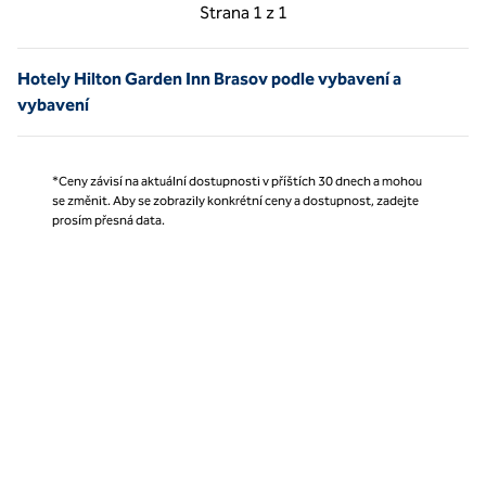
Předchozí strana, 1 z 1
Další strana, 1 z 1
Strana
1 z 1
Strana 1 z 1
Hotely Hilton Garden Inn Brasov podle vybavení a
vybavení
*Ceny závisí na aktuální dostupnosti v příštích 30 dnech a mohou
se změnit. Aby se zobrazily konkrétní ceny a dostupnost, zadejte
prosím přesná data.