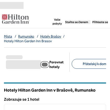
Přejít na obsah
,
otevře se nová záložka
Vaše
Staňte se členem
Přihlaste se
pobyty
Místa
/
Rumunsko
/
Hotely Brašov
/
Hotely Hilton Garden Inn Brasov
Porovnat
Přátelský k domác
hotely
Doporučené filtry
Hotely Hilton Garden Inn v Brašově, Rumunsko
Zobrazuje se 1 hotel
1
/
12
Zobrazuje se 1 hotel
předchozí obrázek
další o
1 z 12