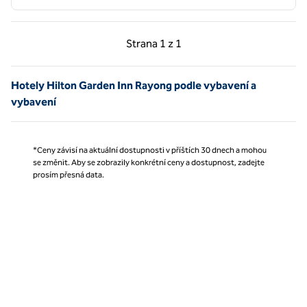
Předchozí strana, 1 z 1
Další strana, 1 z 1
Strana
1 z 1
Strana 1 z 1
Hotely Hilton Garden Inn Rayong podle vybavení a
vybavení
*Ceny závisí na aktuální dostupnosti v příštích 30 dnech a mohou
se změnit. Aby se zobrazily konkrétní ceny a dostupnost, zadejte
prosím přesná data.