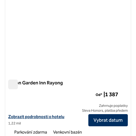
Hilton Garden Inn Rayong
Hilton Garden Inn Rayong
|1 387
Od*
Zahrnuje poplatky
Sleva Honors, platba předem
Zobrazit podrobnosti o hotelu Hilton Garden Inn Rayong
Zobrazit podrobnosti o hotelu
Vybrat datum
1,22 mil
Parkování zdarma
Venkovní bazén