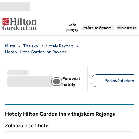
Přejít na obsah
,
otevře se nová záložka
Vaše
Staňte se členem
Přihlaste se
pobyty
Místa
/
Thajsko
/
Hotely Rayong
/
Hotely Hilton Garden Inn Rayong
Porovnat
Parkování zdarma 
hotely
Doporučené filtry
Hotely Hilton Garden Inn v thajském Rajongu
Zobrazuje se 1 hotel
1
/
12
Zobrazuje se 1 hotel
předchozí obrázek
další o
1 z 12