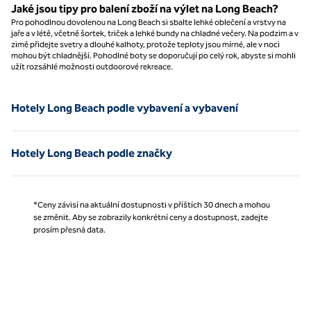
Jaké jsou tipy pro balení zboží na výlet na Long Beach?
Pro pohodlnou dovolenou na Long Beach si sbalte lehké oblečení a vrstvy na
jaře a v létě, včetně šortek, triček a lehké bundy na chladné večery. Na podzim a v
zimě přidejte svetry a dlouhé kalhoty, protože teploty jsou mírné, ale v noci
mohou být chladnější. Pohodlné boty se doporučují po celý rok, abyste si mohli
užít rozsáhlé možnosti outdoorové rekreace.
Hotely Long Beach podle vybavení a vybavení
Hotely Long Beach podle značky
*Ceny závisí na aktuální dostupnosti v příštích 30 dnech a mohou
se změnit. Aby se zobrazily konkrétní ceny a dostupnost, zadejte
prosím přesná data.