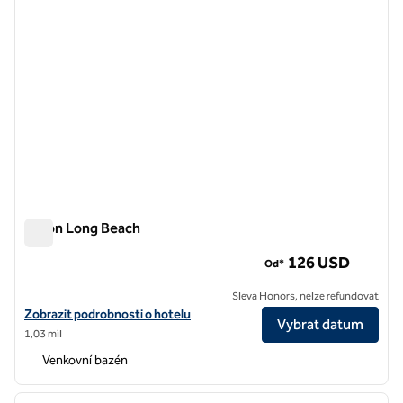
Hilton Long Beach
Hilton Long Beach
126 USD
Od*
Sleva Honors, nelze refundovat
Zobrazit podrobnosti o hotelu Hilton Long Beach
Zobrazit podrobnosti o hotelu
Vybrat datum
1,03 mil
Venkovní bazén
1
/
12
předchozí obrázek
další o
1 z 12