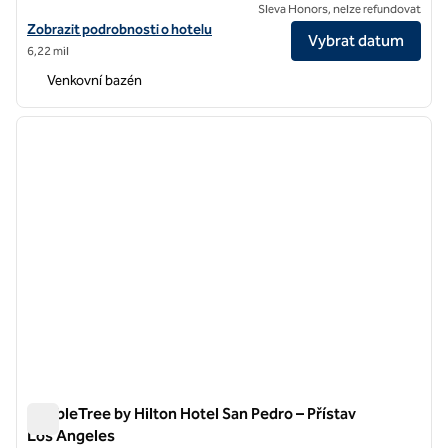
Sleva Honors, nelze refundovat
Zobrazit detaily hotelu DoubleTree by Hilton Hotel Carson
Zobrazit podrobnosti o hotelu
Vybrat datum
6,22 mil
Venkovní bazén
1
/
12
předchozí obrázek
další o
1 z 12
DoubleTree by Hilton Hotel San Pedro – Přístav
Los Angeles