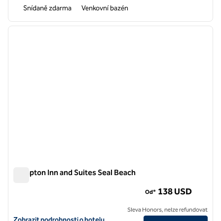
Snídaně zdarma
Venkovní bazén
1
/
13
předchozí obrázek
další o
1 z 13
Hampton Inn and Suites Seal Beach
Hampton Inn and Suites Seal Beach
138 USD
Od*
Sleva Honors, nelze refundovat
Zobrazit podrobnosti o hotelu Hampton Inn and Suites Seal Beach
Zobrazit podrobnosti o hotelu