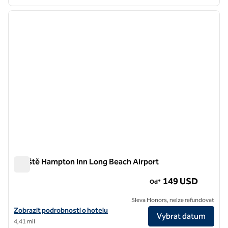
1
/
10
předchozí obrázek
další o
1 z 10
Letiště Hampton Inn Long Beach Airport
Letiště Hampton Inn Long Beach Airport
149 USD
Od*
Sleva Honors, nelze refundovat
Zobrazit podrobnosti o hotelu na letišti Hampton Inn Long Beach Air
Zobrazit podrobnosti o hotelu
Vybrat datum
4,41 mil