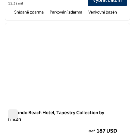
Vybrat datum
12,32 mil
Snídaně zdarma
Parkování zdarma
Venkovní bazén
1
/
12
předchozí obrázek
další o
1 z 12
Redondo Beach Hotel, Tapestry Collection by
Hilton
Redondo Beach Hotel, Tapestry Collection by Hilton
187 USD
Od*