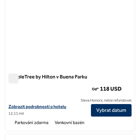
DoubleTree by Hilton v Buena Parku
DoubleTree by Hilton v Buena Parku
118 USD
Od*
Sleva Honors, nelze refundovat
Zobrazit detaily hotelu DoubleTree by Hilton Buena Park
Zobrazit podrobnosti o hotelu
Vybrat datum
12,11 mil
Parkování zdarma
Venkovní bazén
1
/
12
předchozí obrázek
další o
1 z 12