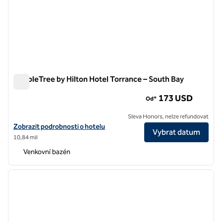
DoubleTree by Hilton Hotel Torrance – South Bay
DoubleTree by Hilton Hotel Torrance – South Bay
173 USD
Od*
Sleva Honors, nelze refundovat
Zobrazit detaily hotelu DoubleTree by Hilton Hotel Torrance – South
Zobrazit podrobnosti o hotelu
Vybrat datum
10,84 mil
Venkovní bazén
1
/
12
předchozí obrázek
další o
1 z 12