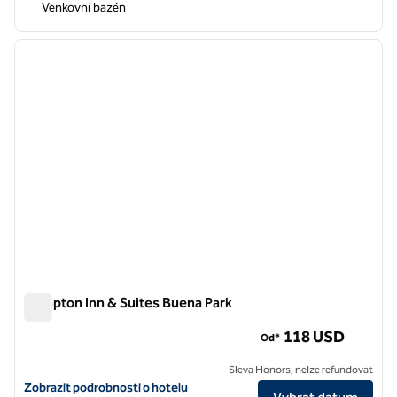
Venkovní bazén
1
/
12
předchozí obrázek
další o
1 z 12
Hampton Inn & Suites Buena Park
Hampton Inn & Suites Buena Park
118 USD
Od*
Sleva Honors, nelze refundovat
Zobrazit podrobnosti o hotelu v hotelu Hampton Inn & Suites Buena 
Zobrazit podrobnosti o hotelu