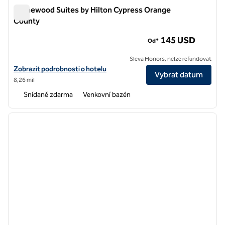
Homewood Suites by Hilton Cypress Orange
County
Homewood Suites by Hilton Cypress Orange County
145 USD
Od*
Sleva Honors, nelze refundovat
Zobrazit podrobnosti o hotelu Homewood Suites by Hilton Cypress
Zobrazit podrobnosti o hotelu
Vybrat datum
8,26 mil
Snídaně zdarma
Venkovní bazén
1
/
12
předchozí obrázek
další o
1 z 12