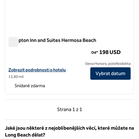
Hampton Inn and Suites Hermosa Beach
Hampton Inn and Suites Hermosa Beach
198 USD
Od*
Sleva Honors, poloflexibilita
Zobrazit podrobnosti o hotelu Hampton Inn and Suites Hermosa Bea
Zobrazit podrobnosti o hotelu
Vybrat datum
13,80 mil
Snídaně zdarma
Předchozí strana, 1 z 1
Další strana, 1 z 1
Strana
1 z 1
Strana 1 z 1
Jaké jsou některé z nejoblíbenějších věcí, které můžete na
Long Beach dělat?