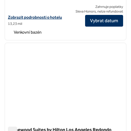
Zahrnuje poplatky
Sleva Honors, nelze refundovat
Zobrazit podrobnosti o hotelu Redondo Beach Hotel, Tapestry Collec
Zobrazit podrobnosti o hotelu
Vybrat datum
13,23 mil
Venkovní bazén
1
/
12
předchozí obrázek
další o
1 z 12
Homewood Suites by Hilton Los Angeles Redondo