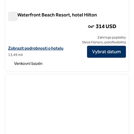
The Waterfront Beach Resort, hotel Hilton
The Waterfront Beach Resort, hotel Hilton
314 USD
Od*
Zahrnuje poplatky
Sleva Honors, poloflexibilita
Zobrazit podrobnosti o hotelu v hotelu The Waterfront Beach Resort
Zobrazit podrobnosti o hotelu
Vybrat datum
13,49 mil
Venkovní bazén
1
/
12
předchozí obrázek
další o
1 z 12