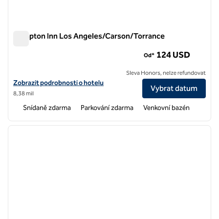
Hampton Inn Los Angeles/Carson/Torrance
Hampton Inn Los Angeles/Carson/Torrance
124 USD
Od*
Sleva Honors, nelze refundovat
Zobrazit podrobnosti o hotelu Hampton Inn Los Angeles/Carson/To
Zobrazit podrobnosti o hotelu
Vybrat datum
8,38 mil
Snídaně zdarma
Parkování zdarma
Venkovní bazén
1
/
11
předchozí obrázek
další o
1 z 11