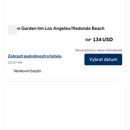
Hilton Garden Inn Los Angeles/Redondo Beach
Hilton Garden Inn Los Angeles/Redondo Beach
134 USD
Od*
Sleva Honors, nelze refundovat
Zobrazit podrobnosti o hotelu Hilton Garden Inn Los Angeles/Redo
Zobrazit podrobnosti o hotelu
Vybrat datum
13,57 mil
Venkovní bazén
1
/
12
předchozí obrázek
další o
1 z 12