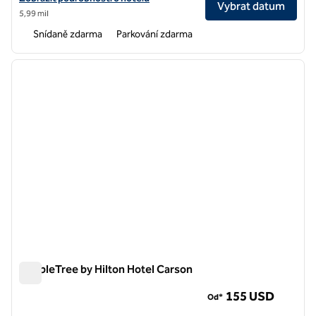
Vybrat datum
5,99 mil
Snídaně zdarma
Parkování zdarma
1
/
12
předchozí obrázek
další o
1 z 12
DoubleTree by Hilton Hotel Carson
DoubleTree by Hilton Hotel Carson
155 USD
Od*