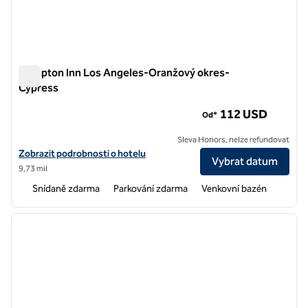
Hampton Inn Los Angeles-Oranžový okres-
Cypress
Hampton Inn Los Angeles-Oranžový okres-Cypress
112 USD
Od*
Sleva Honors, nelze refundovat
Zobrazit podrobnosti o hotelu Hampton Inn Los Angeles-Orange C
Zobrazit podrobnosti o hotelu
Vybrat datum
9,73 mil
Snídaně zdarma
Parkování zdarma
Venkovní bazén
1
/
12
předchozí obrázek
další o
1 z 12