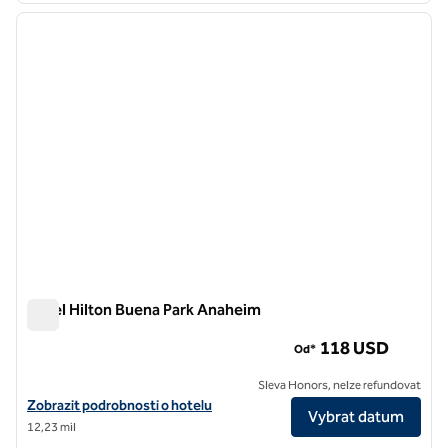
předchozí obrázek
další o
1 z 12
Hotel Hilton Buena Park Anaheim
Hotel Hilton Buena Park Anaheim
118 USD
Od*
Sleva Honors, nelze refundovat
Zobrazit podrobnosti o hotelu Hilton Buena Park Anaheim
Zobrazit podrobnosti o hotelu
Vybrat datum
12,23 mil