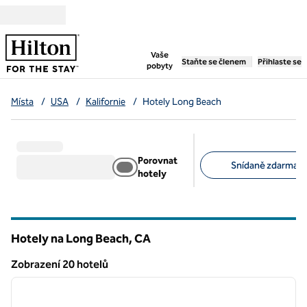
Přejít na obsah
,
otevře se nová záložka
Vaše
Staňte se členem
Přihlaste se
pobyty
Místa
/
USA
/
Kalifornie
/
Hotely Long Beach
Porovnat
Snídaně zdarma (1
hotely
Doporučené filtry
Hotely na Long Beach,
CA
Kalifornie
Zobrazení 20 hotelů
1
/
11
Zobrazení 20 hotelů
předchozí obrázek
další o
1 z 11