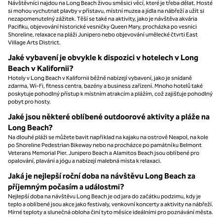
Návštěvníci najdou na Long Beach živou směsici věcí, které je třeba dělat. Hosté
si mohou vychutnat plavby v přístavu, místní muzea a jídla na nábřeží a užít si
nezapomenutelný zážitek. Těší se také na aktivity, jako je návštěva akvária
Pacifiku, objevování historické vesničky Queen Mary, procházka po vesnici
Shoreline, relaxace na pláži Junipero nebo objevování umělecké čtvrti East
Village Arts District.
Jaké vybavení je obvykle k dispozici v hotelech v Long
Beach v Kalifornii?
Hotely v Long Beach v Kalifornii běžně nabízejí vybavení, jako je snídaně
zdarma, Wi-Fi, fitness centra, bazény a business zařízení. Mnoho hotelů také
poskytuje pohodlný přístup k místním atrakcím a plážím, což zajišťuje pohodlný
pobyt pro hosty.
Jaké jsou některé oblíbené outdoorové aktivity a pláže na
Long Beach?
Na dlouhé pláži se můžete bavit například na kajaku na ostrově Neapol, na kole
po Shoreline Pedestrian Bikeway nebo na procházce po památníku Belmont
Veterans Memorial Pier. Junipero Beach a Alamitos Beach jsou oblíbené pro
opalování, plavání a jógu a nabízejí malebná místa k relaxaci.
Jaká je nejlepší roční doba na návštěvu Long Beach za
příjemným počasím a událostmi?
Nejlepší doba na návštěvu Long Beach je od jara do začátku podzimu, kdy je
teplo a oblíbené jsou akce jako festivaly, venkovní koncerty a aktivity na nábřeží.
Mírné teploty a slunečná obloha činí tyto měsíce ideálními pro poznávání města.