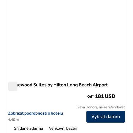
Homewood Suites by Hilton Long Beach Airport
Homewood Suites by Hilton Long Beach Airport
181 USD
Od*
Sleva Honors, nelze refundovat
Zobrazit podrobnosti o hotelu Homewood Suites by Hilton Long Beac
Zobrazit podrobnosti o hotelu
Vybrat datum
4,40 mil
Snídaně zdarma
Venkovní bazén