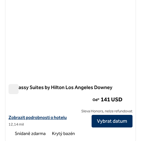
Embassy Suites by Hilton Los Angeles Downey
Embassy Suites by Hilton Los Angeles Downey
141 USD
Od*
Sleva Honors, nelze refundovat
Zobrazit podrobnosti o hotelu Embassy Suites by Hilton Los Angel
Zobrazit podrobnosti o hotelu
Vybrat datum
12,14 mil
Snídaně zdarma
Krytý bazén
1
/
12