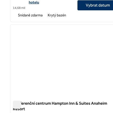
hotelu
Vybrat datum
14,68 mil
Snídaně zdarma
Krytý bazén
1
předchozí obrázek
1 z 12
Konferenční centrum Hampton Inn & Suites Anaheim
Resort