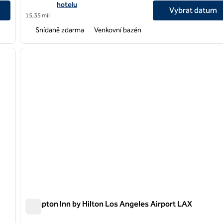
hotelu
Vybrat datum
15,35 mil
Snídaně zdarma
Venkovní bazén
/
12
1
další obrázek
předchozí obrázek
1 z 12
Hampton Inn by Hilton Los Angeles Airport LAX
Hampton Inn by Hilton Los Angeles Airport LAX