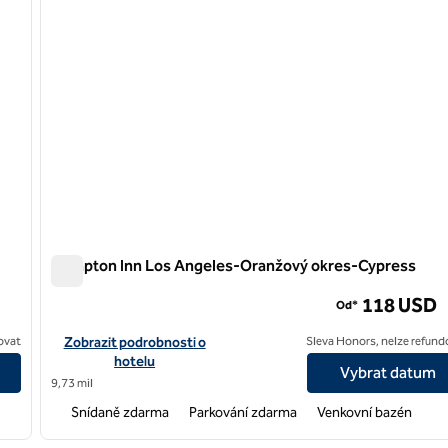
Hampton Inn Los Angeles-Oranžový okres-Cypress
Hampton Inn Los Angeles-Oranžový okres-Cypress
118 USD
Od*
on/Torrance
Zobrazit podrobnosti o hotelu Hampton Inn Los Angeles-Ora
ovat
Zobrazit podrobnosti o
Sleva Honors, nelze refund
hotelu
Vybrat datum
9,73 mil
Snídaně zdarma
Parkování zdarma
Venkovní bazén
/
12
1