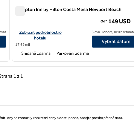
Hampton Inn by Hilton Costa Mesa Newport Beach
Hampton Inn by Hilton Costa Mesa Newport Beach
149 USD
Od*
egundo
Zobrazit podrobnosti o hotelu Hampton Inn by Hilton Costa 
ovat
Zobrazit podrobnosti o
Sleva Honors, nelze refund
hotelu
Vybrat datum
17,69 mil
Snídaně zdarma
Parkování zdarma
hozí strana, 1 z 1
Další strana, 1 z 1
Strana
1 z 1
Strana 1 z 1
nit. Aby se zobrazily konkrétní ceny a dostupnost, zadejte prosím přesná data.