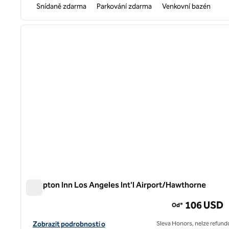
Snídaně zdarma
Parkování zdarma
Venkovní bazén
1
předchozí obrázek
1 z 12
Hampton Inn Los Angeles Int'l Airport/Hawthorne
Hampton Inn Los Angeles Int'l Airport/Hawthorne
106 USD
Od*
Zobrazit detaily hotelu pro mezinárodní letiště Hampton Inn
Zobrazit podrobnosti o
Sleva Honors, nelze refund