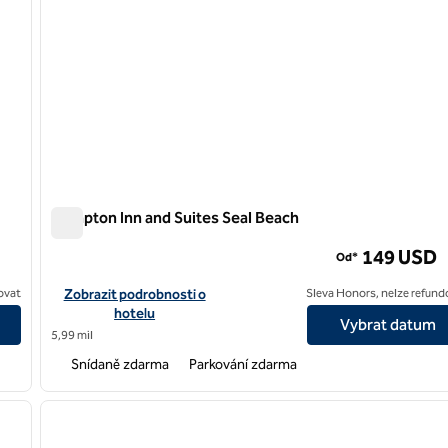
Hampton Inn and Suites Seal Beach
Hampton Inn and Suites Seal Beach
149 USD
Od*
ch Airport
Zobrazit podrobnosti o hotelu Hampton Inn and Suites Seal Be
ovat
Zobrazit podrobnosti o
Sleva Honors, nelze refund
hotelu
Vybrat datum
5,99 mil
Snídaně zdarma
Parkování zdarma
/
12
1
další obrázek
předchozí obrázek
1 z 11