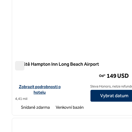
Letiště Hampton Inn Long Beach Airport
Letiště Hampton Inn Long Beach Airport
149 USD
Od*
Zobrazit podrobnosti o hotelu na letišti Hampton Inn Long Bea
Zobrazit podrobnosti o
Sleva Honors, nelze refund
hotelu
Vybrat datum
4,41 mil
Snídaně zdarma
Venkovní bazén
1
předchozí obrázek
1 z 12