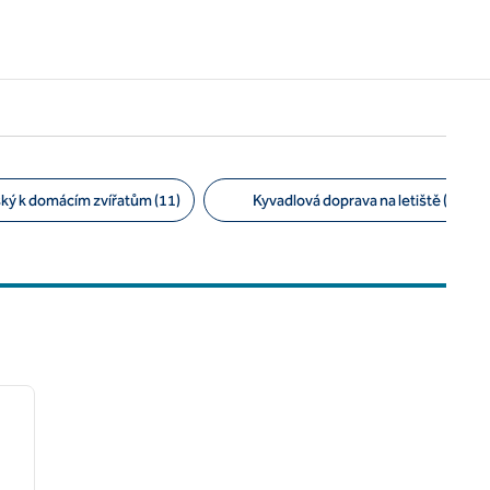
ský k domácím zvířatům (11)
Kyvadlová doprava na letiště (2)
/
13
další obrázek