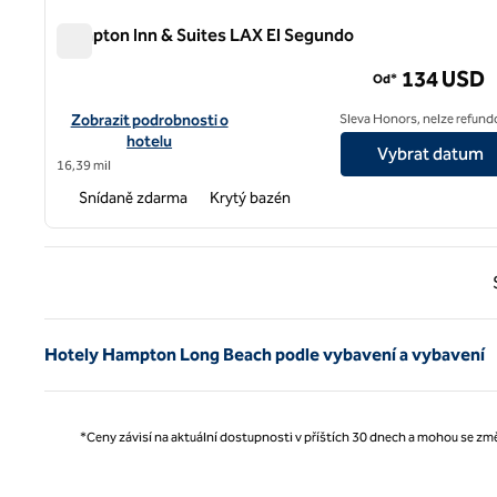
Hampton Inn & Suites LAX El Segundo
Hampton Inn & Suites LAX El Segundo
134 USD
Od*
Zobrazit podrobnosti o hotelu Hampton Inn & Suites LAX El S
Zobrazit podrobnosti o
Sleva Honors, nelze refund
hotelu
Vybrat datum
16,39 mil
Snídaně zdarma
Krytý bazén
Předc
Hotely Hampton Long Beach podle vybavení a vybavení
*Ceny závisí na aktuální dostupnosti v příštích 30 dnech a mohou se změ