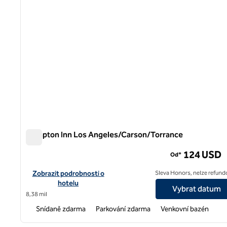
Hampton Inn Los Angeles/Carson/Torrance
Hampton Inn Los Angeles/Carson/Torrance
124 USD
Od*
Zobrazit podrobnosti o hotelu Hampton Inn Los Angeles/Cars
Zobrazit podrobnosti o
Sleva Honors, nelze refund
hotelu
Vybrat datum
8,38 mil
Snídaně zdarma
Parkování zdarma
Venkovní bazén
1