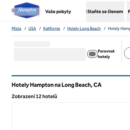
Přejít na obsah
,
otvírá novou záložku
0
Vaše pobyty
Staňte se členem
Místa
/
USA
/
Kalifornie
/
Hotely Long Beach
/
Hotely Ham
Porovnat
hotely
Dop
Hotely Hampton na Long Beach,
CA
Kalifornie
Zobrazení 12 hotelů
1
Zobrazení 12 hotelů
předchozí obrázek
1 z 10