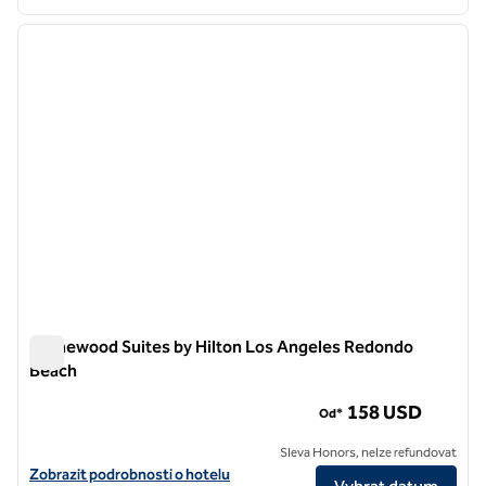
1
/
12
předchozí obrázek
další o
1 z 12
Homewood Suites by Hilton Los Angeles Redondo
Beach
Homewood Suites by Hilton Los Angeles Redondo Beach
158 USD
Od*
Sleva Honors, nelze refundovat
Zobrazit podrobnosti o hotelu Homewood Suites by Hilton Los Ang
Zobrazit podrobnosti o hotelu