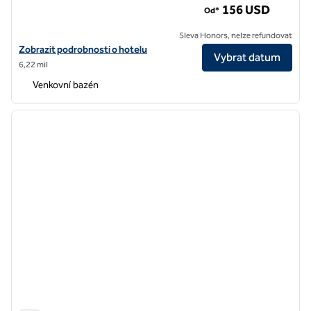
156 USD
Od*
Sleva Honors, nelze refundovat
Zobrazit detaily hotelu DoubleTree by Hilton Hotel Carson
Zobrazit podrobnosti o hotelu
Vybrat datum
6,22 mil
Venkovní bazén
1
/
12
předchozí obrázek
další o
1 z 12