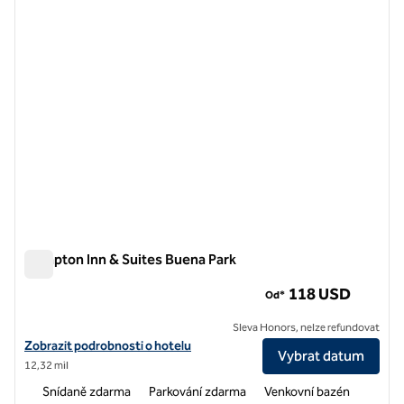
1 z 12
Hampton Inn & Suites Buena Park
Hampton Inn & Suites Buena Park
118 USD
Od*
Sleva Honors, nelze refundovat
Zobrazit podrobnosti o hotelu v hotelu Hampton Inn & Suites Buena 
Zobrazit podrobnosti o hotelu
Vybrat datum
12,32 mil
Snídaně zdarma
Parkování zdarma
Venkovní bazén