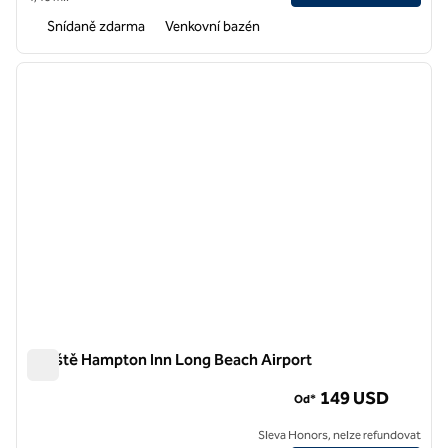
Snídaně zdarma
Venkovní bazén
1
/
10
předchozí obrázek
další o
1 z 10
Letiště Hampton Inn Long Beach Airport
Letiště Hampton Inn Long Beach Airport
149 USD
Od*
Sleva Honors, nelze refundovat