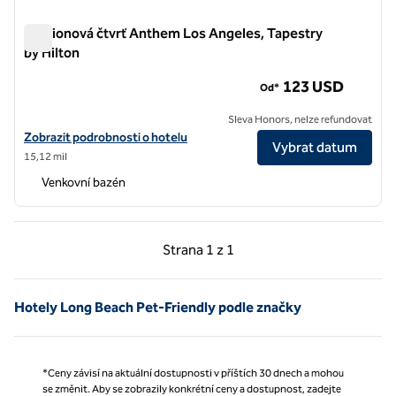
Stadionová čtvrť Anthem Los Angeles, Tapestry
by Hilton
Stadionová čtvrť Anthem Los Angeles, Tapestry by Hilton
123 USD
Od*
Sleva Honors, nelze refundovat
Prohlédněte si detaily hotelu pro stadion The Anthem Los Angeles, T
Zobrazit podrobnosti o hotelu
Vybrat datum
15,12 mil
Venkovní bazén
Předchozí strana, 1 z 1
Další strana, 1 z 1
Strana
1 z 1
Strana 1 z 1
Hotely Long Beach Pet-Friendly podle značky
*Ceny závisí na aktuální dostupnosti v příštích 30 dnech a mohou
se změnit. Aby se zobrazily konkrétní ceny a dostupnost, zadejte