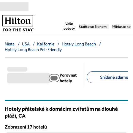
Přejít na obsah
,
otevře se nová záložka
Vaše
Staňte se členem
Přihlaste se
pobyty
Místa
/
USA
/
Kalifornie
/
Hotely Long Beach
/
Hotely Long Beach Pet-Friendly
Porovnat
Snídaně zdarma (1
hotely
Doporučené filtry
Hotely přátelské k domácím zvířatům na dlouhé
pláži,
CA
Kalifornie
Zobrazení 17 hotelů
1
/
11
Zobrazení 17 hotelů