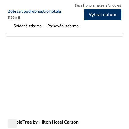
Sleva Honors, nelze refundovat
Zobrazit podrobnosti o hotelu Hampton Inn and Suites Seal Beach
Zobrazit podrobnosti o hotelu
Vybrat datum
5,99 mil
Snídaně zdarma
Parkování zdarma
1
/
12
předchozí obrázek
další o
1 z 12
DoubleTree by Hilton Hotel Carson
DoubleTree by Hilton Hotel Carson