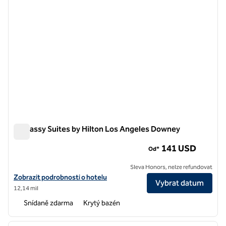
Embassy Suites by Hilton Los Angeles Downey
Embassy Suites by Hilton Los Angeles Downey
141 USD
Od*
Sleva Honors, nelze refundovat
Zobrazit podrobnosti o hotelu Embassy Suites by Hilton Los Angel
Zobrazit podrobnosti o hotelu
Vybrat datum
12,14 mil
Snídaně zdarma
Krytý bazén
1
/
12
předchozí obrázek
další o