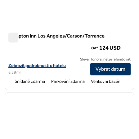
Hampton Inn Los Angeles/Carson/Torrance
Hampton Inn Los Angeles/Carson/Torrance
124 USD
Od*
Sleva Honors, nelze refundovat
Zobrazit podrobnosti o hotelu Hampton Inn Los Angeles/Carson/To
Zobrazit podrobnosti o hotelu
Vybrat datum
8,38 mil
Snídaně zdarma
Parkování zdarma
Venkovní bazén
1
/
11
předchozí obrázek
další o
1 z 11