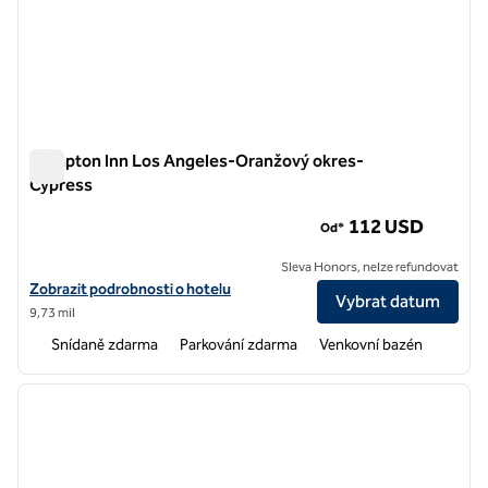
Hampton Inn Los Angeles-Oranžový okres-
Cypress
Hampton Inn Los Angeles-Oranžový okres-Cypress
112 USD
Od*
Sleva Honors, nelze refundovat
Zobrazit podrobnosti o hotelu Hampton Inn Los Angeles-Orange C
Zobrazit podrobnosti o hotelu
Vybrat datum
9,73 mil
Snídaně zdarma
Parkování zdarma
Venkovní bazén
1
/
12
předchozí obrázek
další o
1 z 12