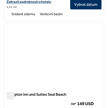
Zobrazit podrobnosti o hotelu na letišti Hampton Inn Long Beach Air
Zobrazit podrobnosti o hotelu
Vybrat datum
4,41 mil
Snídaně zdarma
Venkovní bazén
1
/
13
předchozí obrázek
další o
1 z 13
Hampton Inn and Suites Seal Beach
Hampton Inn and Suites Seal Beach
149 USD
Od*