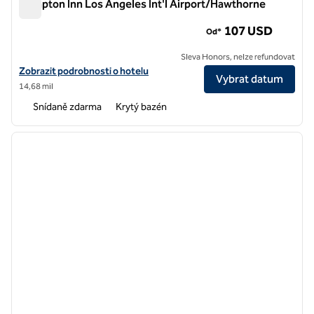
Hampton Inn Los Angeles Int'l Airport/Hawthorne
Hampton Inn Los Angeles Int'l Airport/Hawthorne
107 USD
Od*
Sleva Honors, nelze refundovat
Zobrazit detaily hotelu pro mezinárodní letiště Hampton Inn Los A
Zobrazit podrobnosti o hotelu
Vybrat datum
14,68 mil
Snídaně zdarma
Krytý bazén
1
/
12
předchozí obrázek
další o
1 z 12