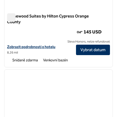
Homewood Suites by Hilton Cypress Orange
County
Homewood Suites by Hilton Cypress Orange County
145 USD
Od*
Sleva Honors, nelze refundovat
Zobrazit podrobnosti o hotelu Homewood Suites by Hilton Cypress
Zobrazit podrobnosti o hotelu
Vybrat datum
8,26 mil
Snídaně zdarma
Venkovní bazén
1
/
12
předchozí obrázek
další o
1 z 12