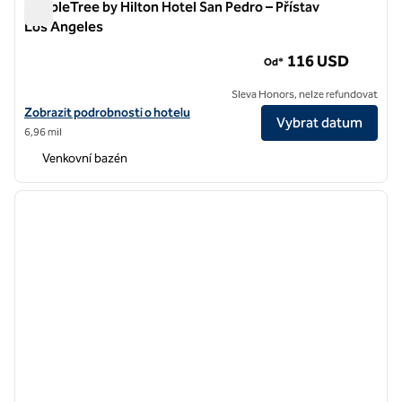
DoubleTree by Hilton Hotel San Pedro – Přístav
Los Angeles
DoubleTree by Hilton Hotel San Pedro – Přístav Los Angeles
116 USD
Od*
Sleva Honors, nelze refundovat
Zobrazit detaily hotelu DoubleTree by Hilton Hotel San Pedro – příst
Zobrazit podrobnosti o hotelu
Vybrat datum
6,96 mil
Venkovní bazén
1
/
12
předchozí obrázek
další o
1 z 12