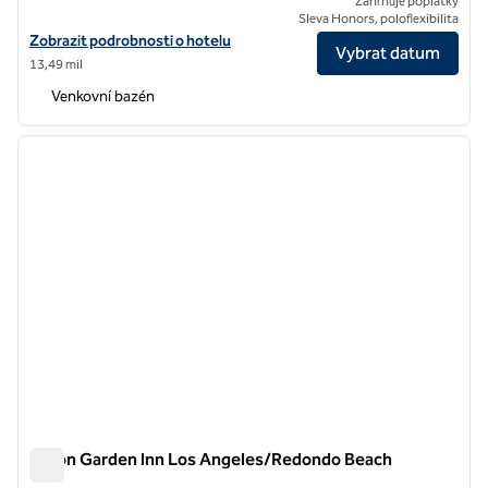
Zahrnuje poplatky
Sleva Honors, poloflexibilita
Zobrazit podrobnosti o hotelu v hotelu The Waterfront Beach Resort
Zobrazit podrobnosti o hotelu
Vybrat datum
13,49 mil
Venkovní bazén
1
/
12
předchozí obrázek
další o
1 z 12
Hilton Garden Inn Los Angeles/Redondo Beach
Hilton Garden Inn Los Angeles/Redondo Beach