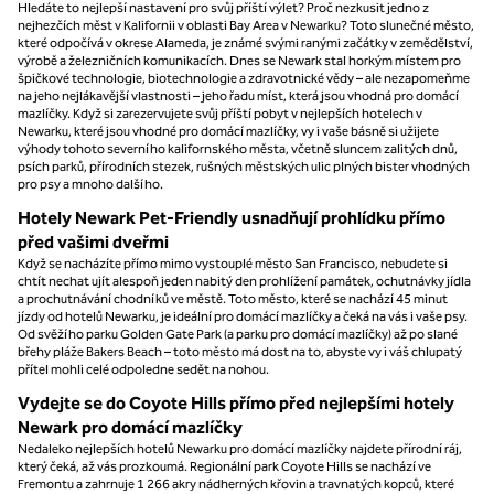
Hledáte to nejlepší nastavení pro svůj příští výlet? Proč nezkusit jedno z
nejhezčích měst v Kalifornii v oblasti Bay Area v Newarku? Toto slunečné město,
které odpočívá v okrese Alameda, je známé svými ranými začátky v zemědělství,
výrobě a železničních komunikacích. Dnes se Newark stal horkým místem pro
špičkové technologie, biotechnologie a zdravotnické vědy – ale nezapomeňme
na jeho nejlákavější vlastnosti – jeho řadu míst, která jsou vhodná pro domácí
mazlíčky. Když si zarezervujete svůj příští pobyt v nejlepších hotelech v
Newarku, které jsou vhodné pro domácí mazlíčky, vy i vaše básně si užijete
výhody tohoto severního kalifornského města, včetně sluncem zalitých dnů,
psích parků, přírodních stezek, rušných městských ulic plných bister vhodných
pro psy a mnoho dalšího.
Hotely Newark Pet-Friendly usnadňují prohlídku přímo
před vašimi dveřmi
Když se nacházíte přímo mimo vystouplé město San Francisco, nebudete si
chtít nechat ujít alespoň jeden nabitý den prohlížení památek, ochutnávky jídla
a prochutnávání chodníků ve městě. Toto město, které se nachází 45 minut
jízdy od hotelů Newarku, je ideální pro domácí mazlíčky a čeká na vás i vaše psy.
Od svěžího parku Golden Gate Park (a parku pro domácí mazlíčky) až po slané
břehy pláže Bakers Beach – toto město má dost na to, abyste vy i váš chlupatý
přítel mohli celé odpoledne sedět na nohou.
Vydejte se do Coyote Hills přímo před nejlepšími hotely
Newark pro domácí mazlíčky
Nedaleko nejlepších hotelů Newarku pro domácí mazlíčky najdete přírodní ráj,
který čeká, až vás prozkoumá. Regionální park Coyote Hills se nachází ve
Fremontu a zahrnuje 1 266 akry nádherných křovin a travnatých kopců, které