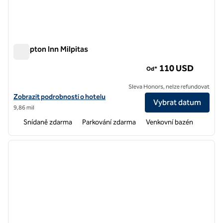
Hampton Inn Milpitas
Hampton Inn Milpitas
110 USD
Od*
Sleva Honors, nelze refundovat
Zobrazit podrobnosti o hotelu Hampton Inn Milpitas
Zobrazit podrobnosti o hotelu
Vybrat datum
9,86 mil
Snídaně zdarma
Parkování zdarma
Venkovní bazén
1
/
12
předchozí obrázek
další o
1 z 12