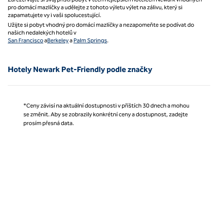
pro domácí mazlíčky a udělejte z tohoto výletu výlet na zálivu, který si
zapamatujete vy i vaši spolucestující.
Užijte si pobyt vhodný pro domácí mazlíčky a nezapomeňte se podívat do
našich nedalekých hotelů v
San Francisco
a
Berkeley
a
Palm Springs
.
Hotely Newark Pet-Friendly podle značky
*Ceny závisí na aktuální dostupnosti v příštích 30 dnech a mohou
se změnit. Aby se zobrazily konkrétní ceny a dostupnost, zadejte
prosím přesná data.