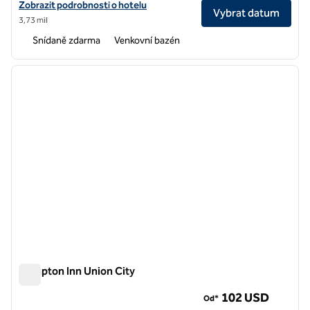
Zobrazit podrobnosti o hotelu Homewood Suites by Hilton Fremont
Zobrazit podrobnosti o hotelu
Vybrat datum
3,73 mil
Snídaně zdarma
Venkovní bazén
1
/
12
předchozí obrázek
další o
1 z 12
Hampton Inn Union City
Hampton Inn Union City
102 USD
Od*