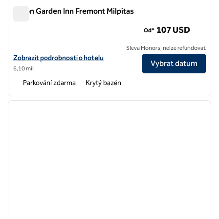
Hilton Garden Inn Fremont Milpitas
Hilton Garden Inn Fremont Milpitas
107 USD
Od*
Sleva Honors, nelze refundovat
Zobrazit detaily hotelu Hilton Garden Inn Fremont Milpitas
Zobrazit podrobnosti o hotelu
Vybrat datum
6,10 mil
Parkování zdarma
Krytý bazén
1
/
12
předchozí obrázek
další o
1 z 12