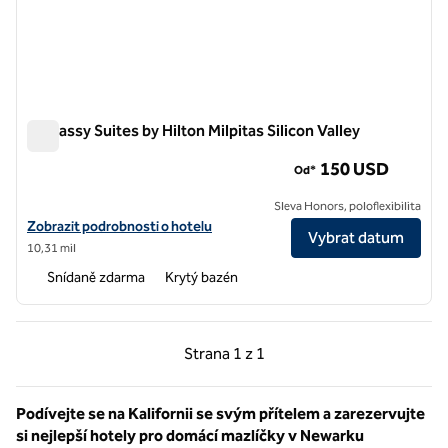
Embassy Suites by Hilton Milpitas Silicon Valley
Embassy Suites by Hilton Milpitas Silicon Valley
150 USD
Od*
Sleva Honors, poloflexibilita
Zobrazit podrobnosti o hotelu Embassy Suites by Hilton Milpitas Silic
Zobrazit podrobnosti o hotelu
Vybrat datum
10,31 mil
Snídaně zdarma
Krytý bazén
Předchozí strana, 1 z 1
Další strana, 1 z 1
Strana
1 z 1
Strana 1 z 1
Podívejte se na Kalifornii se svým přítelem a zarezervujte
si nejlepší hotely pro domácí mazlíčky v Newarku