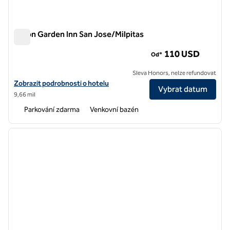
Hilton Garden Inn San Jose/Milpitas
Hilton Garden Inn San Jose/Milpitas
110 USD
Od*
Sleva Honors, nelze refundovat
Zobrazit podrobnosti o hotelu Hilton Garden Inn San Jose/Milpitas
Zobrazit podrobnosti o hotelu
Vybrat datum
9,66 mil
Parkování zdarma
Venkovní bazén
1
/
12
předchozí obrázek
další o
1 z 12