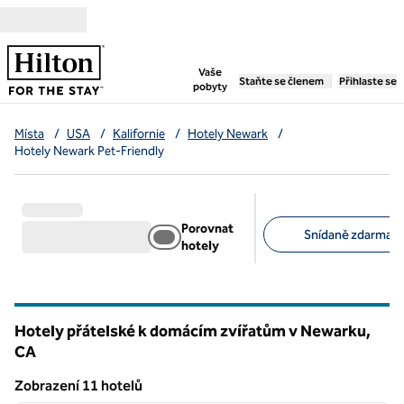
Přejít na obsah
,
otevře se nová záložka
Vaše
Staňte se členem
Přihlaste se
pobyty
Místa
/
USA
/
Kalifornie
/
Hotely Newark
/
Hotely Newark Pet-Friendly
Porovnat
Snídaně zdarma (7
hotely
Doporučené filtry
Hotely přátelské k domácím zvířatům v Newarku,
CA
Kalifornie
Zobrazení 11 hotelů
1
/
12
Zobrazení 11 hotelů