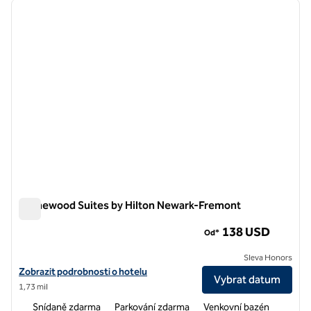
předchozí obrázek
další o
1 z 12
Homewood Suites by Hilton Newark-Fremont
Homewood Suites by Hilton Newark-Fremont
138 USD
Od*
Sleva Honors
Zobrazit podrobnosti o hotelu Homewood Suites by Hilton Newark
Zobrazit podrobnosti o hotelu
Vybrat datum
1,73 mil
Snídaně zdarma
Parkování zdarma
Venkovní bazén