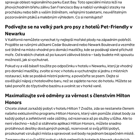
spravuje oblast regionálního parku East Bay. Toto speciální místo leží na
jihovýchodním břehu zálivu San Francisco Bay a nabízí vynikající stezky na
procházku nebo běh s vaším štěnětem, veřejnými toaletami, neuvěřitelným
pozorováním ptáků a malebným výhledem. Co si nemilujete?
Podívejte se na velký park pro psy z hotelů Pet-Friendly v
Newarku
V Kalifornii nemůžete vynechat ty nejlepší mořské plody na západním pobřeží.
Projděte se rušnými uličkami Cedar Boulevard nebo Newark Boulevard a vezměte
své štěně na místo vhodné pro domácí mazlíčky, kde se podávají slané příchutě
moře. Od krabích chatek až po luxusní zálivová bistra – tady budete mít spoustu
možností, jak si vychutnat.
Pokud vy a váš báseň toužíte po odpočinku v hotelu v Newarku, který je vhodný
pro domácí mazlíčky, zvolte si noc v hotelu a vychutnejte si jednu z místních
restaurací, kde se podává místní pokrmy, a povečeřte se psem. Dejte si
osvěžující nápoj z hotelového baru, než se zajdete na noc do hotelu. Můžete se
také ponořit do třpytivého bazénu a uvolnit se v horké vaně.
Maximalizujte své odměny za věrnost s členstvím Hilton
Honors
Chcete získat za každý pobyt v hotelu Hilton ? Zvažte, zda se nestanete členem
našeho exkluzivního programu Hilton Honors, který vám pomůže získat body za
každý pobyt a zefektivnit vaše zážitky, od rezervace až po služby u lůžka. Ale to
není všechno – když si stáhnete aplikaci Hilton Honors, můžete snadno
protáhnout desítky dostupných pokojů, rezervovat si svůj příští pobyt,
prozkoumat vzrušující místa a spravovat své body na jednom bezpečném místě.
Zarezervujte si svůj příští pobyt v těch nejlepších hotelech Newark vhodných