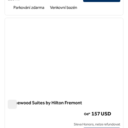
Parkování zdarma
Venkovní bazén
1
/
12
předchozí obrázek
další o
1 z 12
Homewood Suites by Hilton Fremont
Homewood Suites by Hilton Fremont
157 USD
Od*
Sleva Honors, nelze refundovat