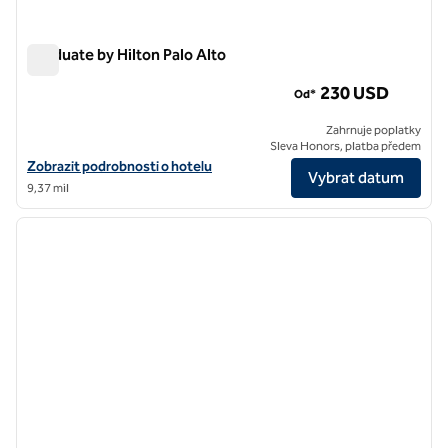
Graduate by Hilton Palo Alto
Graduate by Hilton Palo Alto
230 USD
Od*
Zahrnuje poplatky
Sleva Honors, platba předem
Zobrazit podrobnosti o hotelu pro Graduate by Hilton Palo Alto
Zobrazit podrobnosti o hotelu
Vybrat datum
9,37 mil
1
/
11
předchozí obrázek
další o
1 z 11