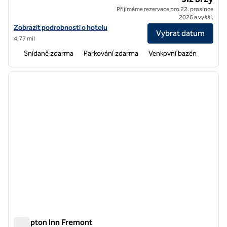
Přijímáme rezervace pro 22. prosince
2026 a vyšší.
Zobrazit podrobnosti o hotelu Home2 Suites by Hilton Union City
Zobrazit podrobnosti o hotelu
Vybrat datum
4,77 mil
Snídaně zdarma
Parkování zdarma
Venkovní bazén
1
/
12
předchozí obrázek
další o
1 z 12
Hampton Inn Fremont