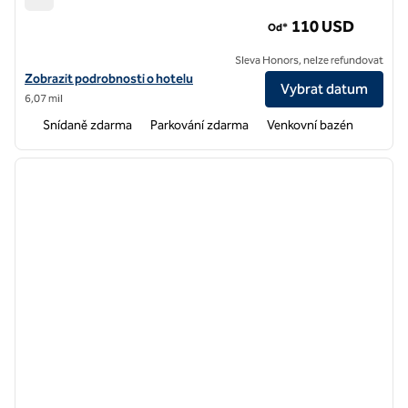
Hampton Inn Fremont
110 USD
Od*
Sleva Honors, nelze refundovat
Zobrazit podrobnosti o hotelu Hampton Inn Fremont
Zobrazit podrobnosti o hotelu
Vybrat datum
6,07 mil
Snídaně zdarma
Parkování zdarma
Venkovní bazén
1
/
12
předchozí obrázek
další o
1 z 12