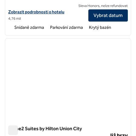
Sleva Honors, nelze refundovat
Zobrazit podrobnosti o hotelu v hotelu Hampton Inn Union City
Zobrazit podrobnosti o hotelu
Vybrat datum
4,76 mil
Snídaně zdarma
Parkování zdarma
Krytý bazén
1
/
12
předchozí obrázek
další o
1 z 12
Home2 Suites by Hilton Union City
Home2 Suites by Hilton Union City
Již brzy