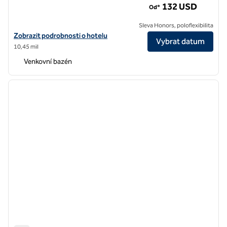
132 USD
Od*
Sleva Honors, poloflexibilita
Zobrazit podrobnosti o hotelu Hilton Santa Clara
Zobrazit podrobnosti o hotelu
Vybrat datum
10,45 mil
Venkovní bazén
1
/
12
předchozí obrázek
další o
1 z 12