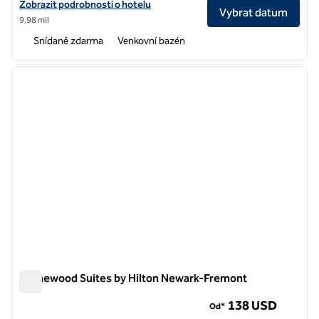
Zobrazit podrobnosti o hotelu Homewood Suites by Hilton Sunnyvale –
Zobrazit podrobnosti o hotelu
Vybrat datum
9,98 mil
Snídaně zdarma
Venkovní bazén
1
/
12
předchozí obrázek
další o
1 z 12
Homewood Suites by Hilton Newark-Fremont
Homewood Suites by Hilton Newark-Fremont
138 USD
Od*