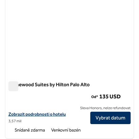
Homewood Suites by Hilton Palo Alto
Homewood Suites by Hilton Palo Alto
135 USD
Od*
Sleva Honors, nelze refundovat
Zobrazit podrobnosti o hotelu Homewood Suites by Hilton Palo Alto
Zobrazit podrobnosti o hotelu
Vybrat datum
3,57 mil
Snídaně zdarma
Venkovní bazén
1
/
12