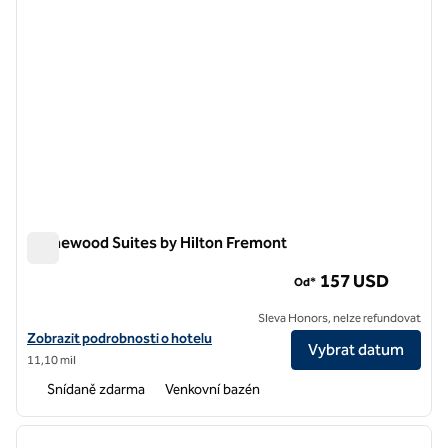
Homewood Suites by Hilton Fremont
Homewood Suites by Hilton Fremont
157 USD
Od*
Sleva Honors, nelze refundovat
Zobrazit podrobnosti o hotelu Homewood Suites by Hilton Fremont
Zobrazit podrobnosti o hotelu
Vybrat datum
11,10 mil
Snídaně zdarma
Venkovní bazén
1
/
12
předchozí obrázek
další o
1 z 12