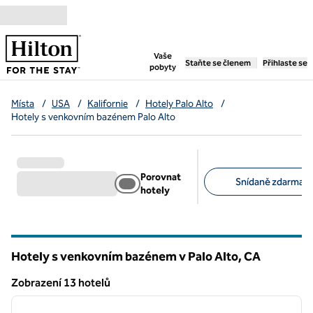
Přejít na obsah
,
otevře se nová záložka
Vaše
Staňte se členem
Přihlaste se
pobyty
Místa
/
USA
/
Kalifornie
/
Hotely Palo Alto
/
Hotely s venkovním bazénem Palo Alto
Porovnat
Snídaně zdarma (6
hotely
Doporučené filtry
Hotely s venkovním bazénem v Palo Alto,
CA
Kalifornie
Zobrazení 13 hotelů
1
/
12
Zobrazení 13 hotelů
předchozí obrázek
další o
1 z 12