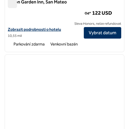
Hilton Garden Inn, San Mateo
Hilton Garden Inn, San Mateo
122 USD
Od*
Sleva Honors, nelze refundovat
Zobrazit podrobnosti o hotelu Hilton Garden Inn San Mateo
Zobrazit podrobnosti o hotelu
Vybrat datum
10,55 mil
Parkování zdarma
Venkovní bazén
1
/
12
předchozí obrázek
další o
1 z 12