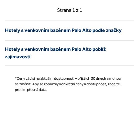
Předchozí strana, 1 z 1
Další strana, 1 z 1
Strana
1 z 1
Strana 1 z 1
Hotely s venkovním bazénem Palo Alto podle značky
Hotely s venkovním bazénem Palo Alto poblíž
zajímavostí
*Ceny závisí na aktuální dostupnosti v příštích 30 dnech a mohou
se změnit. Aby se zobrazily konkrétní ceny a dostupnost, zadejte
prosím přesná data.