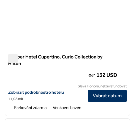
Juniper Hotel Cupertino, Curio Collection by
Hilton
Juniper Hotel Cupertino, Curio Collection by Hilton
132 USD
Od*
Sleva Honors, nelze refundovat
Zobrazit podrobnosti o hotelu Juniper Hotel Cupertino, Curio Collect
Zobrazit podrobnosti o hotelu
Vybrat datum
11,08 mil
Parkování zdarma
Venkovní bazén
1
/
12
předchozí obrázek
další o
1 z 12