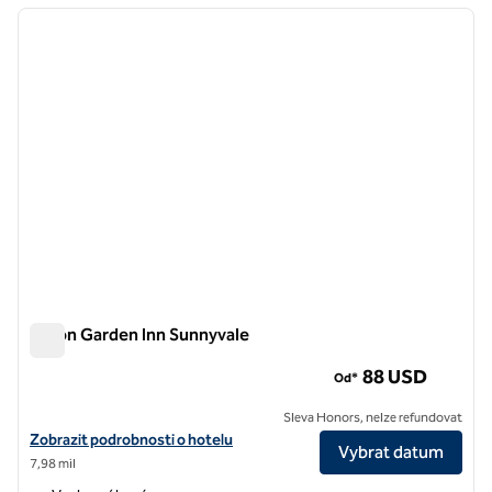
předchozí obrázek
další o
1 z 12
Hilton Garden Inn Sunnyvale
Hilton Garden Inn Sunnyvale
88 USD
Od*
Sleva Honors, nelze refundovat
Zobrazit detaily hotelu Hilton Garden Inn Sunnyvale
Zobrazit podrobnosti o hotelu
Vybrat datum
7,98 mil