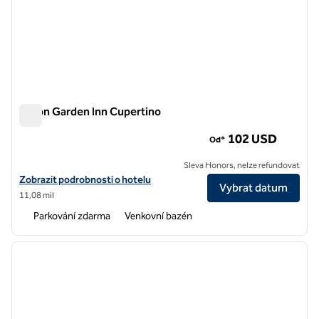
Hilton Garden Inn Cupertino
Hilton Garden Inn Cupertino
102 USD
Od*
Sleva Honors, nelze refundovat
Zobrazit detaily hotelu Hilton Garden Inn Cupertino
Zobrazit podrobnosti o hotelu
Vybrat datum
11,08 mil
Parkování zdarma
Venkovní bazén
1
/
12
předchozí obrázek
další o
1 z 12