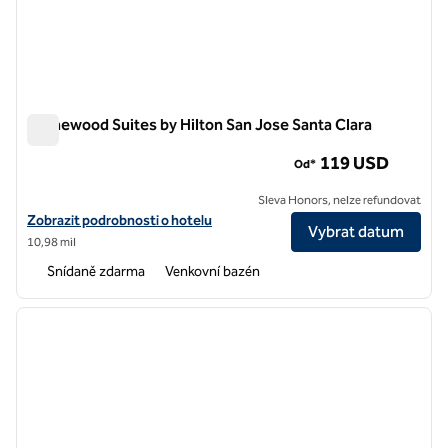
Homewood Suites by Hilton San Jose Santa Clara
Homewood Suites by Hilton San Jose Santa Clara
119 USD
Od*
Sleva Honors, nelze refundovat
Zobrazit podrobnosti o hotelu Homewood Suites by Hilton San Jose 
Zobrazit podrobnosti o hotelu
Vybrat datum
10,98 mil
Snídaně zdarma
Venkovní bazén
1
/
12
předchozí obrázek
další o
1 z 12