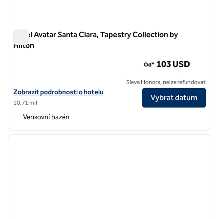
Hotel Avatar Santa Clara, Tapestry Collection by
Hilton
Hotel Avatar Santa Clara, Tapestry Collection by Hilton
103 USD
Od*
Sleva Honors, nelze refundovat
Zobrazit detaily hotelu Avatar Hotel Santa Clara, Tapestry Collection 
Zobrazit podrobnosti o hotelu
Vybrat datum
10,71 mil
Venkovní bazén
1
/
12
předchozí obrázek
další o
1 z 12