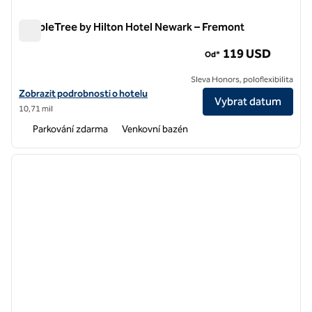
DoubleTree by Hilton Hotel Newark – Fremont
DoubleTree by Hilton Hotel Newark – Fremont
119 USD
Od*
Sleva Honors, poloflexibilita
Zobrazit detaily hotelu DoubleTree by Hilton Hotel Newark – Fremon
Zobrazit podrobnosti o hotelu
Vybrat datum
10,71 mil
Parkování zdarma
Venkovní bazén
1
/
12
předchozí obrázek
další o
1 z 12