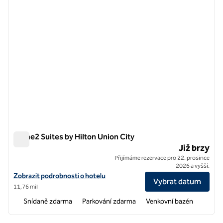
Home2 Suites by Hilton Union City
Home2 Suites by Hilton Union City
Již brzy
Přijímáme rezervace pro 22. prosince
2026 a vyšší.
Zobrazit podrobnosti o hotelu Home2 Suites by Hilton Union City
Zobrazit podrobnosti o hotelu
Vybrat datum
11,76 mil
Snídaně zdarma
Parkování zdarma
Venkovní bazén