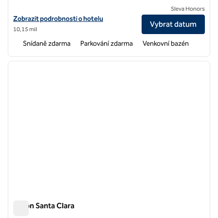
Sleva Honors
Zobrazit podrobnosti o hotelu Homewood Suites by Hilton Newark
Zobrazit podrobnosti o hotelu
Vybrat datum
10,15 mil
Snídaně zdarma
Parkování zdarma
Venkovní bazén
1
/
12
předchozí obrázek
další o
1 z 12
Hilton Santa Clara
Hilton Santa Clara