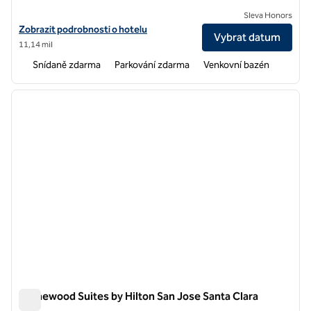
Sleva Honors
Zobrazit podrobnosti o hotelu Homewood Suites by Hilton Newark
Zobrazit podrobnosti o hotelu
Vybrat datum
11,14 mil
Snídaně zdarma
Parkování zdarma
Venkovní bazén
1
/
12
předchozí obrázek
další o
1 z 12
Homewood Suites by Hilton San Jose Santa Clara
Homewood Suites by Hilton San Jose Santa Clara