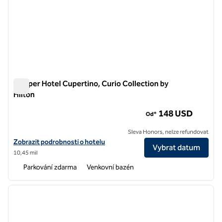
Juniper Hotel Cupertino, Curio Collection by
Hilton
Juniper Hotel Cupertino, Curio Collection by Hilton
148 USD
Od*
Sleva Honors, nelze refundovat
Zobrazit podrobnosti o hotelu Juniper Hotel Cupertino, Curio Collect
Zobrazit podrobnosti o hotelu
Vybrat datum
10,45 mil
Parkování zdarma
Venkovní bazén
1
/
12
předchozí obrázek
další o
1 z 12