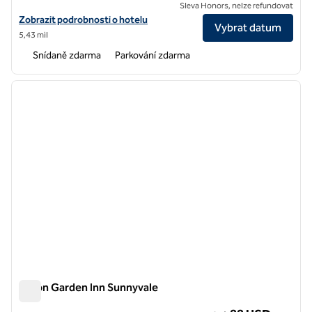
Sleva Honors, nelze refundovat
Zobrazit detaily hotelu pro Hampton Inn & Suites Mountain View
Zobrazit podrobnosti o hotelu
Vybrat datum
5,43 mil
Snídaně zdarma
Parkování zdarma
1
/
12
předchozí obrázek
další o
1 z 12
Hilton Garden Inn Sunnyvale
Hilton Garden Inn Sunnyvale