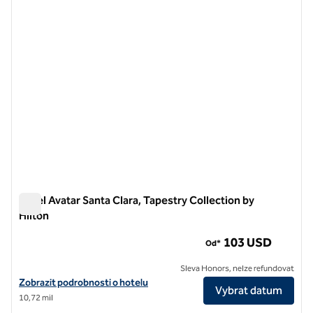
Hotel Avatar Santa Clara, Tapestry Collection by
Hilton
Hotel Avatar Santa Clara, Tapestry Collection by Hilton
103 USD
Od*
Sleva Honors, nelze refundovat
Zobrazit detaily hotelu Avatar Hotel Santa Clara, Tapestry Collection 
Zobrazit podrobnosti o hotelu
Vybrat datum
10,72 mil