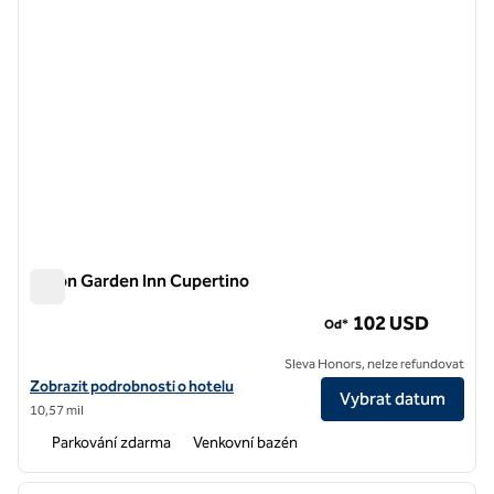
Hilton Garden Inn Cupertino
Hilton Garden Inn Cupertino
102 USD
Od*
Sleva Honors, nelze refundovat
Zobrazit detaily hotelu Hilton Garden Inn Cupertino
Zobrazit podrobnosti o hotelu
Vybrat datum
10,57 mil
Parkování zdarma
Venkovní bazén
1
/
12
předchozí obrázek
další o
1 z 12