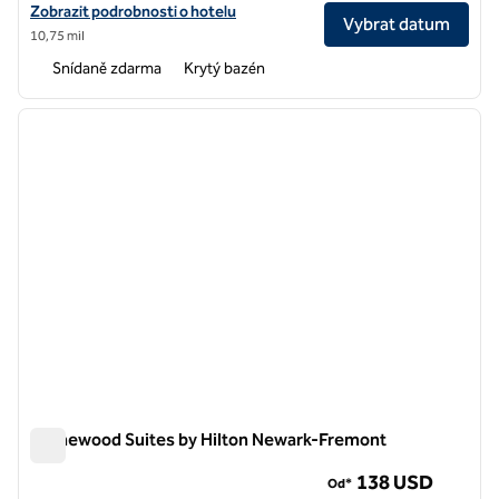
Zobrazit podrobnosti o hotelu Embassy Suites by Hilton Santa Clara Si
Zobrazit podrobnosti o hotelu
Vybrat datum
10,75 mil
Snídaně zdarma
Krytý bazén
1
/
12
předchozí obrázek
další o
1 z 12
Homewood Suites by Hilton Newark-Fremont
Homewood Suites by Hilton Newark-Fremont
138 USD
Od*