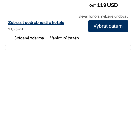
119 USD
Od*
Sleva Honors, nelze refundovat
Zobrazit podrobnosti o hotelu Homewood Suites by Hilton San Jose 
Zobrazit podrobnosti o hotelu
Vybrat datum
11,23 mil
Snídaně zdarma
Venkovní bazén
1
/
12
předchozí obrázek
další o
1 z 12