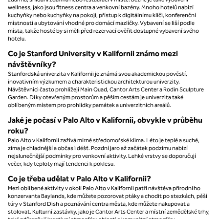
wellness, jako jsou fitness centra a venkovní bazény. Mnoho hotelů nabízí
kuchyňky nebo kuchyňky na pokoji, přístup k digitálnímu klíči, konferenční
místnosti a ubytování vhodné pro domácí mazlíčky. Vybavení se liší podle
místa, takže hosté by si měli před rezervací ověřit dostupné vybavení svého
hotelu.
Co je Stanford University v Kalifornii známo mezi
návštěvníky?
Stanfordská univerzita v Kalifornii je známá svou akademickou pověstí,
inovativním výzkumem a charakteristickou architekturou univerzity.
Návštěvníci často prohlížejí Main Quad, Cantor Arts Center a Rodin Sculpture
Garden. Díky otevřeným prostorům a pěším cestám je univerzita také
oblíbeným místem pro prohlídky památek a univerzitních areálů.
Jaké je počasí v Palo Alto v Kalifornii, obvykle v průběhu
roku?
Palo Alto v Kalifornii zažívá mírné středomořské klima. Léto je teplé a suché,
zima je chladnější a občas i déšť. Pozdní jaro až začátek podzimu nabízí
nejslunečnější podmínky pro venkovní aktivity. Lehké vrstvy se doporučují
večer, kdy teploty mají tendenci k poklesu.
Co je třeba udělat v Palo Alto v Kalifornii?
Mezi oblíbené aktivity v okolí Palo Alto v Kalifornii patří návštěva přírodního
konzervanta Baylands, kde můžete pozorovat ptáky a chodit po stezkách, pěší
túry v Stanford Dish a poznávání centra města, kde můžete nakupovat a
stolovat. Kulturní zastávky, jako je Cantor Arts Center a místní zemědělské trhy,