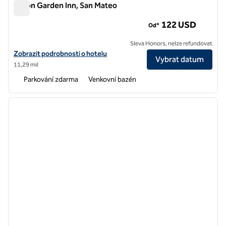
Hilton Garden Inn, San Mateo
Hilton Garden Inn, San Mateo
122 USD
Od*
Sleva Honors, nelze refundovat
Zobrazit podrobnosti o hotelu Hilton Garden Inn San Mateo
Zobrazit podrobnosti o hotelu
Vybrat datum
11,29 mil
Parkování zdarma
Venkovní bazén
1
/
12
předchozí obrázek
další o
1 z 12