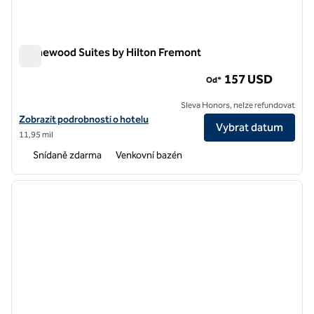
Homewood Suites by Hilton Fremont
Homewood Suites by Hilton Fremont
157 USD
Od*
Sleva Honors, nelze refundovat
Zobrazit podrobnosti o hotelu Homewood Suites by Hilton Fremont
Zobrazit podrobnosti o hotelu
Vybrat datum
11,95 mil
Snídaně zdarma
Venkovní bazén
1
/
12
předchozí obrázek
další o
1 z 12