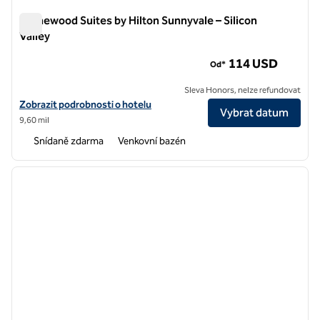
Homewood Suites by Hilton Sunnyvale – Silicon
Valley
Homewood Suites by Hilton Sunnyvale – Silicon Valley
114 USD
Od*
Sleva Honors, nelze refundovat
Zobrazit podrobnosti o hotelu Homewood Suites by Hilton Sunnyvale –
Zobrazit podrobnosti o hotelu
Vybrat datum
9,60 mil
Snídaně zdarma
Venkovní bazén
1
/
12
předchozí obrázek
další o
1 z 12