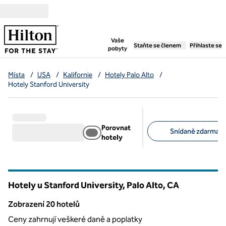
Přejít na obsah
,
otevře se nová záložka
Vaše
Staňte se členem
Přihlaste se
pobyty
Místa
/
USA
/
Kalifornie
/
Hotely Palo Alto
/
Hotely Stanford University
Porovnat
Snídaně zdarma (1
hotely
Doporučené filtry
Hotely u Stanford University, Palo Alto,
CA
Kalifornie
Zobrazení 20 hotelů
Zobrazení 20 hotelů
Ceny zahrnují veškeré daně a poplatky
1
/
12