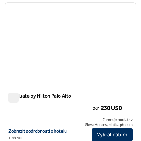
předchozí obrázek
další o
1 z 12
Graduate by Hilton Palo Alto
Graduate by Hilton Palo Alto
230 USD
Od*
Zahrnuje poplatky
Sleva Honors, platba předem
Zobrazit podrobnosti o hotelu pro Graduate by Hilton Palo Alto
Zobrazit podrobnosti o hotelu
Vybrat datum
1,48 mil