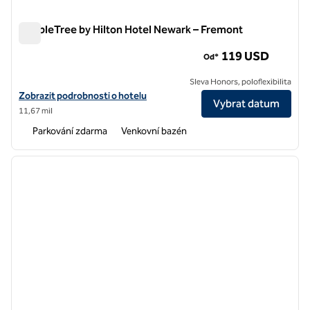
DoubleTree by Hilton Hotel Newark – Fremont
DoubleTree by Hilton Hotel Newark – Fremont
119 USD
Od*
Sleva Honors, poloflexibilita
Zobrazit detaily hotelu DoubleTree by Hilton Hotel Newark – Fremon
Zobrazit podrobnosti o hotelu
Vybrat datum
11,67 mil
Parkování zdarma
Venkovní bazén
1
/
12
předchozí obrázek
další o
1 z 12