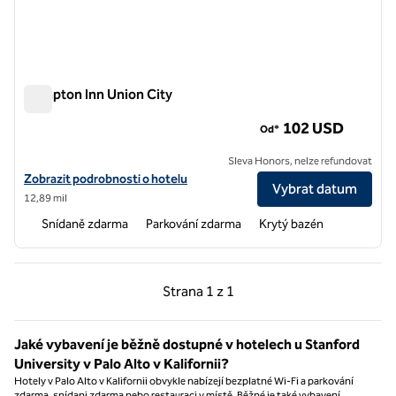
Hampton Inn Union City
Hampton Inn Union City
102 USD
Od*
Sleva Honors, nelze refundovat
Zobrazit podrobnosti o hotelu v hotelu Hampton Inn Union City
Zobrazit podrobnosti o hotelu
Vybrat datum
12,89 mil
Snídaně zdarma
Parkování zdarma
Krytý bazén
Předchozí strana, 1 z 1
Další strana, 1 z 1
Strana
1 z 1
Strana 1 z 1
Jaké vybavení je běžně dostupné v hotelech u Stanford
University v Palo Alto v Kalifornii?
Hotely v Palo Alto v Kalifornii obvykle nabízejí bezplatné Wi-Fi a parkování
zdarma, snídani zdarma nebo restauraci v místě. Běžné je také vybavení