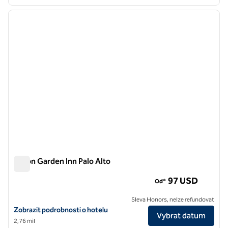
1
/
12
předchozí obrázek
další o
1 z 12
Hilton Garden Inn Palo Alto
Hilton Garden Inn Palo Alto
97 USD
Od*
Sleva Honors, nelze refundovat
Zobrazit detaily hotelu v hotelu Hilton Garden Inn Palo Alto
Zobrazit podrobnosti o hotelu
Vybrat datum
2,76 mil