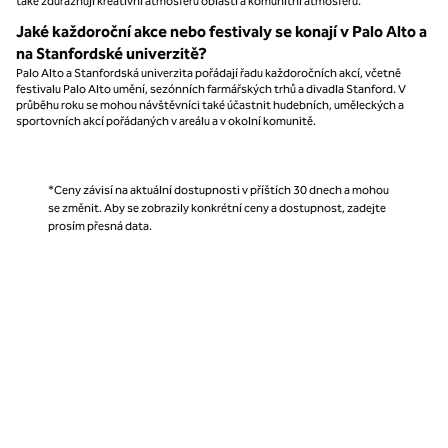
také zdůrazňují kreativní atmosféru oblasti a komunitní atmosféru.
Jaké každoroční akce nebo festivaly se konají v Palo Alto a
na Stanfordské univerzitě?
Palo Alto a Stanfordská univerzita pořádají řadu každoročních akcí, včetně
festivalu Palo Alto umění, sezónních farmářských trhů a divadla Stanford. V
průběhu roku se mohou návštěvníci také účastnit hudebních, uměleckých a
sportovních akcí pořádaných v areálu a v okolní komunitě.
*Ceny závisí na aktuální dostupnosti v příštích 30 dnech a mohou
se změnit. Aby se zobrazily konkrétní ceny a dostupnost, zadejte
prosím přesná data.