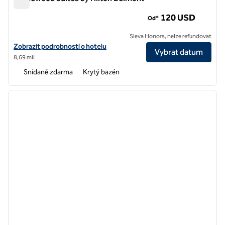
Homewood Suites by Hilton Belmont
120 USD
Od*
Sleva Honors, nelze refundovat
Zobrazit podrobnosti o hotelu Homewood Suites by Hilton Belmont
Zobrazit podrobnosti o hotelu
Vybrat datum
8,69 mil
Snídaně zdarma
Krytý bazén
1
/
12
předchozí obrázek
další o
1 z 12