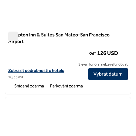
Hampton Inn & Suites San Mateo-San Francisco
Airport
Hampton Inn & Suites San Mateo-San Francisco Airport
126 USD
Od*
Sleva Honors, nelze refundovat
Zobrazit podrobnosti o hotelu na letišti Hampton Inn & Suites San M
Zobrazit podrobnosti o hotelu
Vybrat datum
10,33 mil
Snídaně zdarma
Parkování zdarma
1
/
12
předchozí obrázek
další o
1 z 12