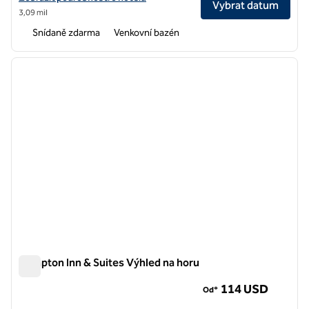
Vybrat datum
3,09 mil
Snídaně zdarma
Venkovní bazén
1
/
11
předchozí obrázek
další o
1 z 11
Hampton Inn & Suites Výhled na horu
Hampton Inn & Suites Výhled na horu
114 USD
Od*