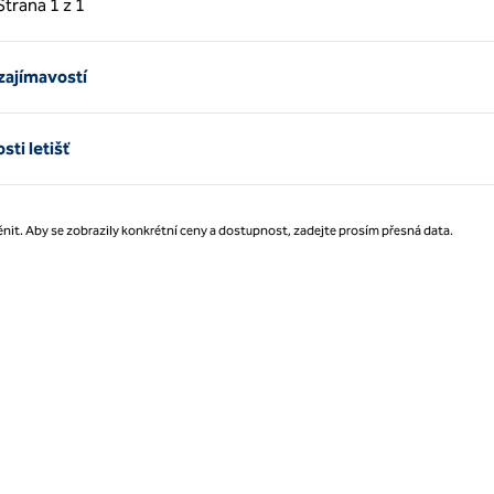
Strana
1 z 1
Strana 1 z 1
zajímavostí
ti letišť
nit. Aby se zobrazily konkrétní ceny a dostupnost, zadejte prosím přesná data.