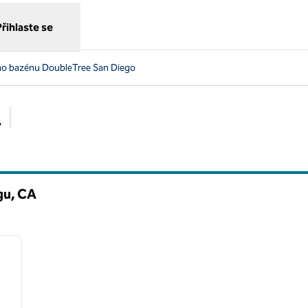
Přihlaste se
ího bazénu DoubleTree San Diego
y
Doporučené filtry
gu,
CA
/
12
další obrázek