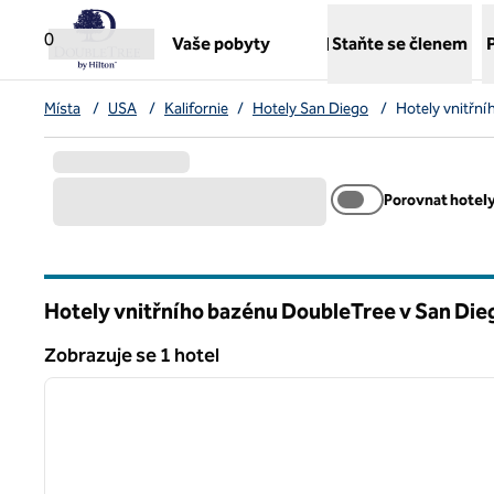
Přejít na obsah
,
otvírá novou záložku
0
Vaše pobyty
Staňte se členem
Místa
/
USA
/
Kalifornie
/
Hotely San Diego
/
Hotely vnitřn
Porovnat hotel
Hotely vnitřního bazénu DoubleTree v San Die
Kalifornie
Zobrazuje se 1 hotel
1
Zobrazuje se 1 hotel
předchozí obrázek
1 z 12