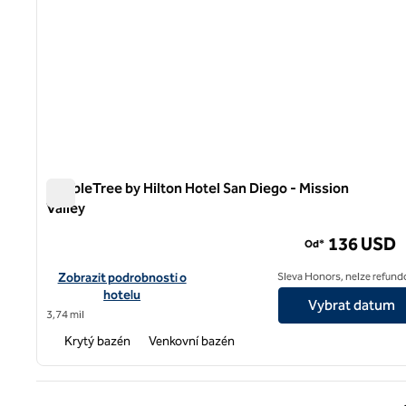
DoubleTree by Hilton Hotel San Diego - Mission
Valley
DoubleTree by Hilton Hotel San Diego - Mission Valley
136 USD
Od*
Zobrazit detaily hotelu DoubleTree by Hilton Hotel San Diego – 
Zobrazit podrobnosti o
Sleva Honors, nelze refund
hotelu
Vybrat datum
3,74 mil
Krytý bazén
Venkovní bazén
Předc