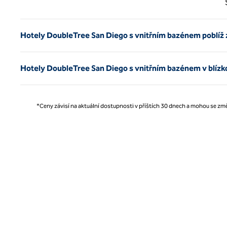
Hotely DoubleTree San Diego s vnitřním bazénem poblíž 
Hotely DoubleTree San Diego s vnitřním bazénem v blízkos
*Ceny závisí na aktuální dostupnosti v příštích 30 dnech a mohou se změ