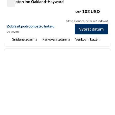
Hampton Inn Oakland-Hayward
Hampton Inn Oakland-Hayward
102 USD
Od*
Sleva Honors, nelze refundovat
Zobrazit podrobnosti o hotelu Hampton Inn Oakland-Hayward
Zobrazit podrobnosti o hotelu
Vybrat datum
21,85 mil
Snídaně zdarma
Parkování zdarma
Venkovní bazén
1
/
12
předchozí obrázek
další o
1 z 12