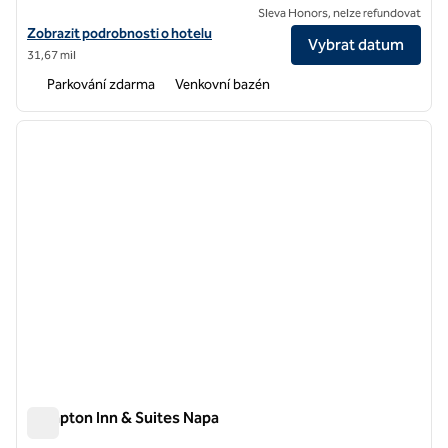
Sleva Honors, nelze refundovat
Zobrazit detaily hotelu DoubleTree by Hilton Hotel Newark – Fremon
Zobrazit podrobnosti o hotelu
Vybrat datum
31,67 mil
Parkování zdarma
Venkovní bazén
1
/
12
předchozí obrázek
další o
1 z 12
Hampton Inn & Suites Napa
Hampton Inn & Suites Napa