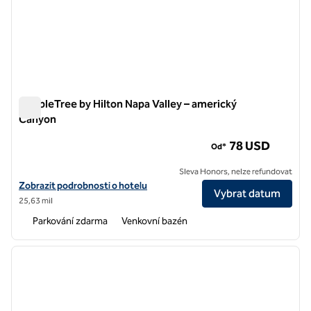
DoubleTree by Hilton Napa Valley – americký
Canyon
DoubleTree by Hilton Napa Valley – americký Canyon
78 USD
Od*
Sleva Honors, nelze refundovat
Zobrazit detaily hotelu DoubleTree by Hilton Napa Valley American 
Zobrazit podrobnosti o hotelu
Vybrat datum
25,63 mil
Parkování zdarma
Venkovní bazén
1
/
4
předchozí obrázek
další o
1 z 4