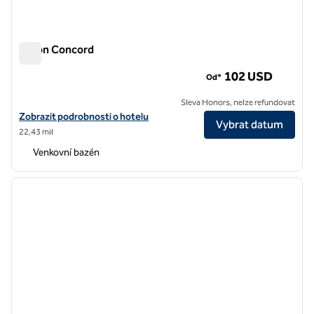
Hilton Concord
Hilton Concord
102 USD
Od*
Sleva Honors, nelze refundovat
Zobrazit podrobnosti o hotelu Hilton Concord
Zobrazit podrobnosti o hotelu
Vybrat datum
22,43 mil
Venkovní bazén
1
/
12
předchozí obrázek
další o
1 z 12