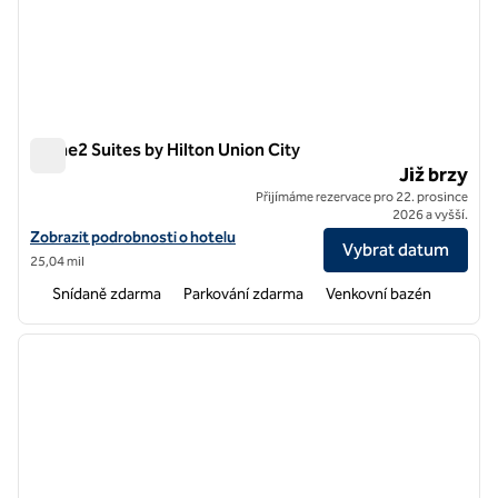
Home2 Suites by Hilton Union City
Home2 Suites by Hilton Union City
Již brzy
Přijímáme rezervace pro 22. prosince
2026 a vyšší.
Zobrazit podrobnosti o hotelu Home2 Suites by Hilton Union City
Zobrazit podrobnosti o hotelu
Vybrat datum
25,04 mil
Snídaně zdarma
Parkování zdarma
Venkovní bazén
1
/
11
předchozí obrázek
další o
1 z 11