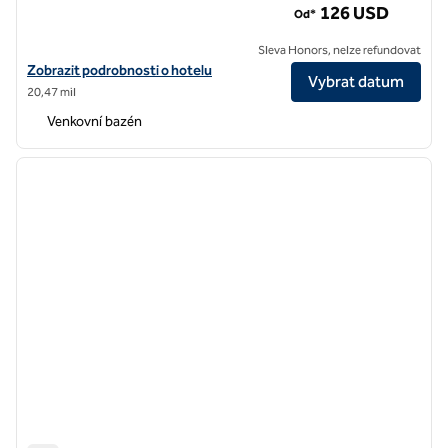
126 USD
Od*
Sleva Honors, nelze refundovat
Zobrazit detaily hotelu Hilton Garden Inn Walnut Creek
Zobrazit podrobnosti o hotelu
Vybrat datum
20,47 mil
Venkovní bazén
1
/
12
předchozí obrázek
další o
1 z 12