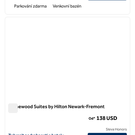
Parkování zdarma
Venkovní bazén
1
/
12
předchozí obrázek
další o
1 z 12
Homewood Suites by Hilton Newark-Fremont
Homewood Suites by Hilton Newark-Fremont
138 USD
Od*
Sleva Honors