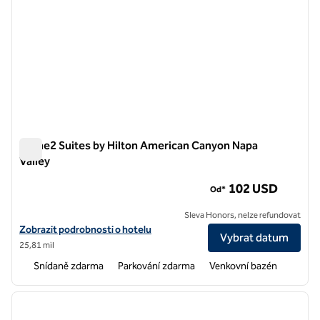
Home2 Suites by Hilton American Canyon Napa
Valley
Home2 Suites by Hilton American Canyon Napa Valley
102 USD
Od*
Sleva Honors, nelze refundovat
Zobrazit podrobnosti o hotelu Home2 Suites by Hilton American Can
Zobrazit podrobnosti o hotelu
Vybrat datum
25,81 mil
Snídaně zdarma
Parkování zdarma
Venkovní bazén
1
/
12
předchozí obrázek
další o
1 z 12