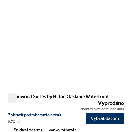
1
/
12
předchozí obrázek
další o
1 z 12
Homewood Suites by Hilton Oakland-Waterfront
Homewood Suites by Hilton Oakland-Waterfront
Vyprodáno
Zkontrolovat dostupná data
Zobrazit podrobnosti o hotelu Homewood Suites by Hilton Oakland
Zobrazit podrobnosti o hotelu
Vybrat datum
9,72 mil
Snídaně zdarma
Venkovní bazén