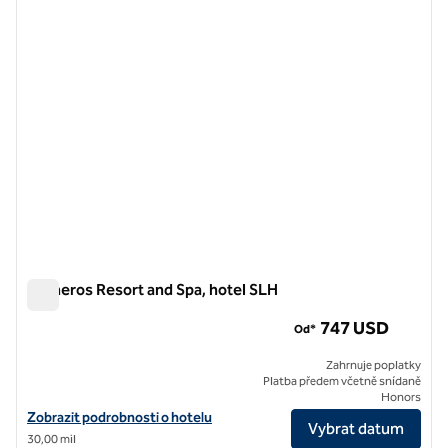
předchozí obrázek
další o
1 z 12
Carneros Resort and Spa, hotel SLH
Carneros Resort and Spa, hotel SLH
747 USD
Od*
Zahrnuje poplatky
Platba předem včetně snídaně
Honors
Zobrazit podrobnosti o hotelu Carneros Resort and Spa, hotel SLH
Zobrazit podrobnosti o hotelu
Vybrat datum
30,00 mil