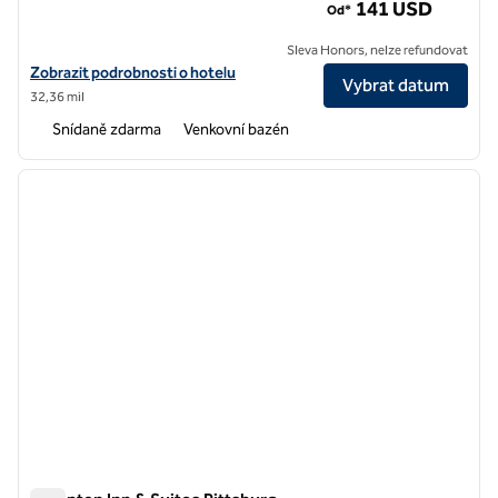
141 USD
Od*
Sleva Honors, nelze refundovat
Zobrazit podrobnosti o hotelu Hampton Inn & Suites Napa
Zobrazit podrobnosti o hotelu
Vybrat datum
32,36 mil
Snídaně zdarma
Venkovní bazén
1
/
12
předchozí obrázek
další o
1 z 12