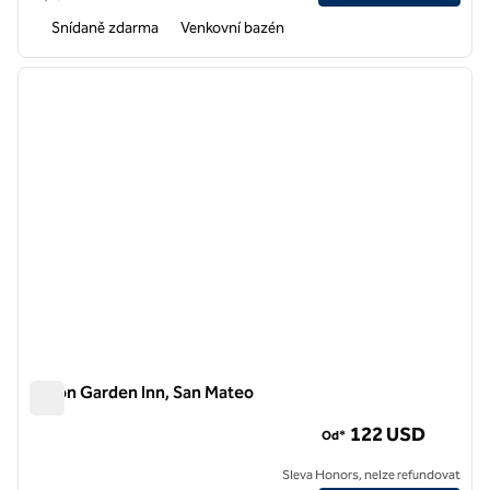
Snídaně zdarma
Venkovní bazén
1
/
12
předchozí obrázek
další o
1 z 12
Hilton Garden Inn, San Mateo
Hilton Garden Inn, San Mateo
122 USD
Od*
Sleva Honors, nelze refundovat