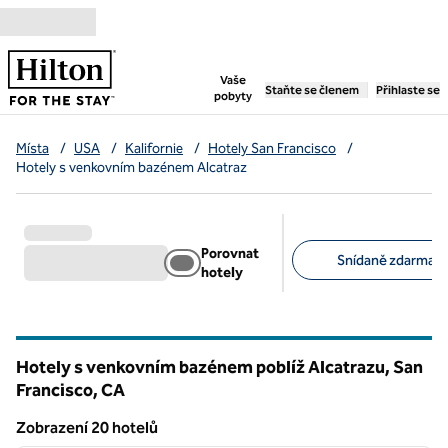
Přejít na obsah
,
otevře se nová záložka
Vaše
Staňte se členem
Přihlaste se
pobyty
Místa
/
USA
/
Kalifornie
/
Hotely San Francisco
/
Hotely s venkovním bazénem Alcatraz
Porovnat
Snídaně zdarma (1
hotely
Doporučené filtry
Hotely s venkovním bazénem poblíž Alcatrazu, San
Francisco,
CA
Kalifornie
Zobrazení 20 hotelů
1
/
12
Zobrazení 20 hotelů