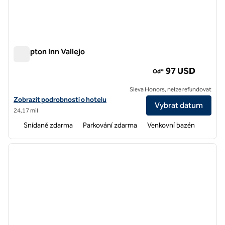
Hampton Inn Vallejo
Hampton Inn Vallejo
97 USD
Od*
Sleva Honors, nelze refundovat
Zobrazit podrobnosti o hotelu Hampton Inn Vallejo
Zobrazit podrobnosti o hotelu
Vybrat datum
24,17 mil
Snídaně zdarma
Parkování zdarma
Venkovní bazén
1
/
12
předchozí obrázek
další o
1 z 12