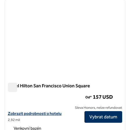
předchozí obrázek
další o
1 z 12
Hotel Hilton San Francisco Union Square
Hotel Hilton San Francisco Union Square
157 USD
Od*
Sleva Honors, nelze refundovat
Zobrazit podrobnosti o hotelu Hilton San Francisco Union Square
Zobrazit podrobnosti o hotelu
Vybrat datum
2,92 mil
Venkovní bazén