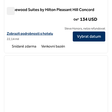
Homewood Suites by Hilton Pleasant Hill Concord
Homewood Suites by Hilton Pleasant Hill Concord
134 USD
Od*
Sleva Honors, nelze refundovat
Zobrazit podrobnosti o hotelu Homewood Suites by Hilton Pleasant H
Zobrazit podrobnosti o hotelu
Vybrat datum
22,14 mil
Snídaně zdarma
Venkovní bazén
1
/
12
předchozí obrázek
další o
1 z 12