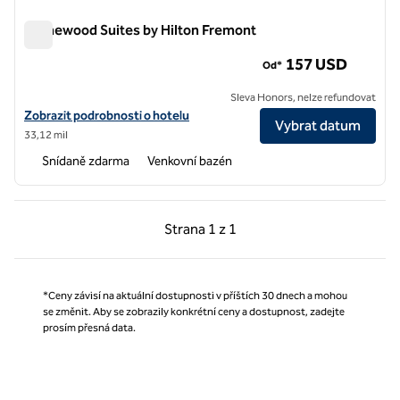
Homewood Suites by Hilton Fremont
Homewood Suites by Hilton Fremont
157 USD
Od*
Sleva Honors, nelze refundovat
Zobrazit podrobnosti o hotelu Homewood Suites by Hilton Fremont
Zobrazit podrobnosti o hotelu
Vybrat datum
33,12 mil
Snídaně zdarma
Venkovní bazén
Předchozí strana, 1 z 1
Další strana, 1 z 1
Strana
1 z 1
Strana 1 z 1
*Ceny závisí na aktuální dostupnosti v příštích 30 dnech a mohou
se změnit. Aby se zobrazily konkrétní ceny a dostupnost, zadejte
prosím přesná data.