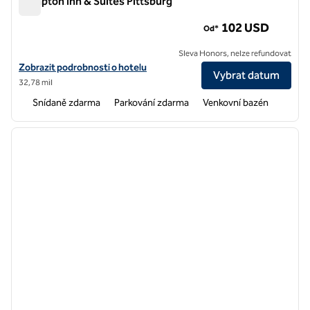
Hampton Inn & Suites Pittsburg
Hampton Inn & Suites Pittsburg
102 USD
Od*
Sleva Honors, nelze refundovat
Zobrazit podrobnosti o hotelu Hampton Inn & Suites v Pittsburgu
Zobrazit podrobnosti o hotelu
Vybrat datum
32,78 mil
Snídaně zdarma
Parkování zdarma
Venkovní bazén
1
/
12
předchozí obrázek
další o
1 z 12