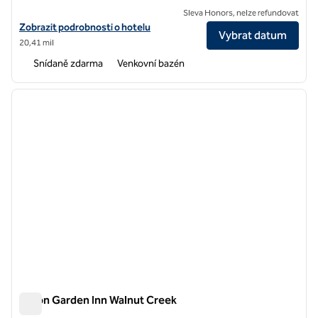
Sleva Honors, nelze refundovat
Zobrazit podrobnosti o hotelu Home2 Suites by Hilton Hayward
Zobrazit podrobnosti o hotelu
Vybrat datum
20,41 mil
Snídaně zdarma
Venkovní bazén
1
/
12
předchozí obrázek
další o
1 z 12
Hilton Garden Inn Walnut Creek
Hilton Garden Inn Walnut Creek