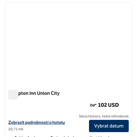
předchozí obrázek
další o
1 z 12
Hampton Inn Union City
Hampton Inn Union City
102 USD
Od*
Sleva Honors, nelze refundovat
Zobrazit podrobnosti o hotelu v hotelu Hampton Inn Union City
Zobrazit podrobnosti o hotelu
Vybrat datum
20,71 mil