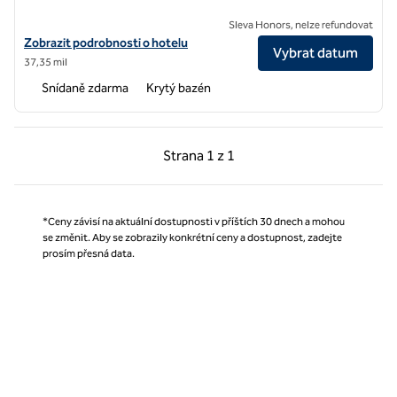
Sleva Honors, nelze refundovat
Zobrazit podrobnosti o hotelu Hampton Inn Tracy
Zobrazit podrobnosti o hotelu
Vybrat datum
37,35 mil
Snídaně zdarma
Krytý bazén
Předchozí strana, 1 z 1
Další strana, 1 z 1
Strana
1 z 1
Strana 1 z 1
*Ceny závisí na aktuální dostupnosti v příštích 30 dnech a mohou
se změnit. Aby se zobrazily konkrétní ceny a dostupnost, zadejte
prosím přesná data.