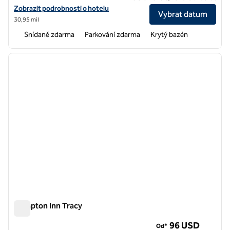
Zobrazit podrobnosti o hotelu v hotelu Hampton Inn & Suites Watson
Zobrazit podrobnosti o hotelu
Vybrat datum
30,95 mil
Snídaně zdarma
Parkování zdarma
Krytý bazén
1
/
12
předchozí obrázek
další o
1 z 12
Hampton Inn Tracy
Hampton Inn Tracy
96 USD
Od*