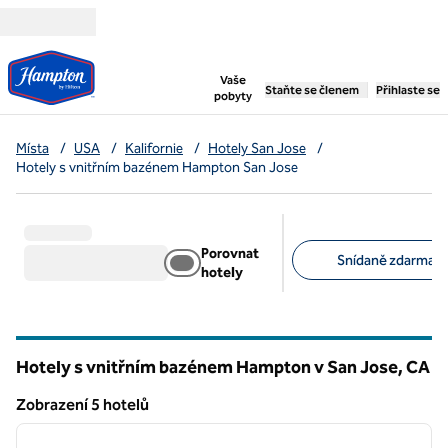
Přejít na obsah
,
otevře se nová záložka
Vaše
Staňte se členem
Přihlaste se
pobyty
Místa
/
USA
/
Kalifornie
/
Hotely San Jose
/
Hotely s vnitřním bazénem Hampton San Jose
Porovnat
Snídaně zdarma (5
hotely
Doporučené filtry
Hotely s vnitřním bazénem Hampton v San Jose,
CA
Kalifornie
Zobrazení 5 hotelů
1
/
12
Zobrazení 5 hotelů
předchozí obrázek
další o
1 z 12