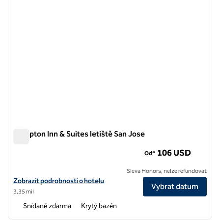
Hampton Inn & Suites letiště San Jose
Hampton Inn & Suites letiště San Jose
106 USD
Od*
Sleva Honors, nelze refundovat
Zobrazit podrobnosti o hotelu na letišti Hampton Inn & Suites San Jo
Zobrazit podrobnosti o hotelu
Vybrat datum
3,35 mil
Snídaně zdarma
Krytý bazén
1
/
12