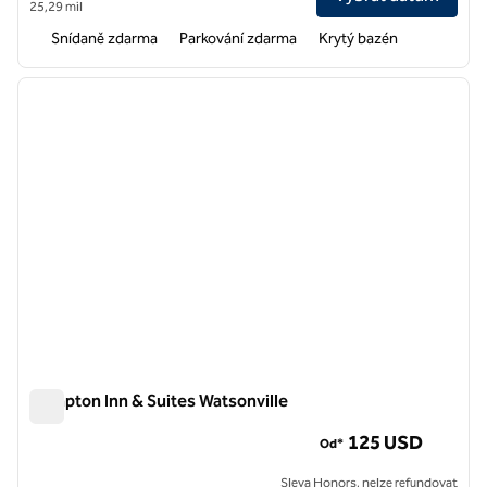
25,29 mil
Snídaně zdarma
Parkování zdarma
Krytý bazén
1
/
12
předchozí obrázek
další o
1 z 12
Hampton Inn & Suites Watsonville
Hampton Inn & Suites Watsonville
125 USD
Od*
Sleva Honors, nelze refundovat