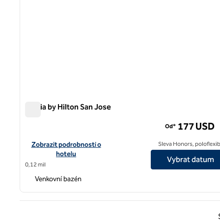
Signia by Hilton San Jose
Signia by Hilton San Jose
177 USD
Od*
Zobrazit podrobnosti o hotelu Signia by Hilton San Jose
Zobrazit podrobnosti o
Sleva Honors, poloflexib
hotelu
Vybrat datum
0,12 mil
Venkovní bazén
Předc