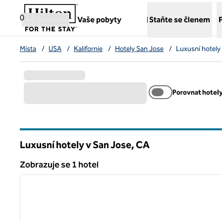
Přejít na obsah
,
otvírá novou záložku
0
Vaše pobyty
Staňte se členem
Místa
/
USA
/
Kalifornie
/
Hotely San Jose
/
Luxusní hotely
Porovnat hotel
Luxusní hotely v San Jose,
CA
Kalifornie
Zobrazuje se 1 hotel
1
Zobrazuje se 1 hotel
předchozí obrázek
1 z 12