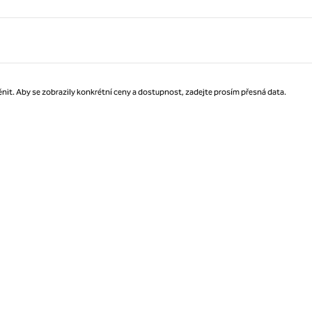
Strana 1 z 1
nit. Aby se zobrazily konkrétní ceny a dostupnost, zadejte prosím přesná data.