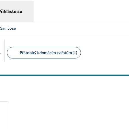
Přihlaste se
 San Jose
Přátelský k domácím zvířatům (1)
y
Doporučené filtry
/
12
další obrázek