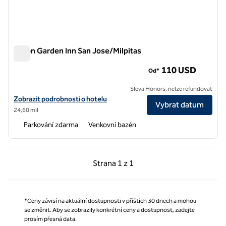
Hilton Garden Inn San Jose/Milpitas
Hilton Garden Inn San Jose/Milpitas
110 USD
Od*
Sleva Honors, nelze refundovat
Zobrazit podrobnosti o hotelu Hilton Garden Inn San Jose/Milpitas
Zobrazit podrobnosti o hotelu
Vybrat datum
24,60 mil
Parkování zdarma
Venkovní bazén
Předchozí strana, 1 z 1
Další strana, 1 z 1
Strana
1 z 1
Strana 1 z 1
*Ceny závisí na aktuální dostupnosti v příštích 30 dnech a mohou
se změnit. Aby se zobrazily konkrétní ceny a dostupnost, zadejte
prosím přesná data.