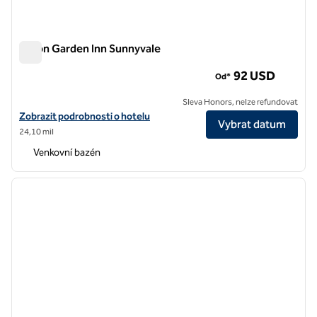
Hilton Garden Inn Sunnyvale
Hilton Garden Inn Sunnyvale
92 USD
Od*
Sleva Honors, nelze refundovat
Zobrazit detaily hotelu Hilton Garden Inn Sunnyvale
Zobrazit podrobnosti o hotelu
Vybrat datum
24,10 mil
Venkovní bazén
1
/
11
předchozí obrázek
další o
1 z 11