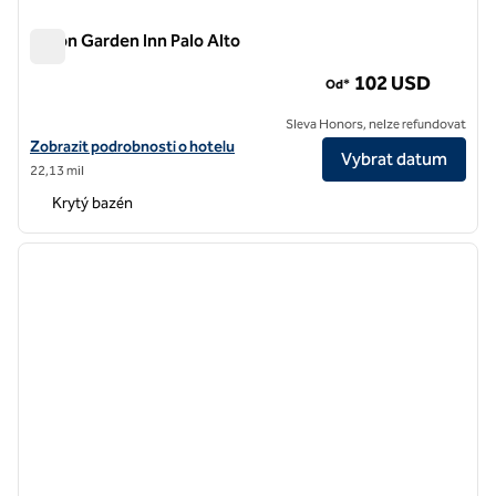
Hilton Garden Inn Palo Alto
Hilton Garden Inn Palo Alto
102 USD
Od*
Sleva Honors, nelze refundovat
Zobrazit detaily hotelu v hotelu Hilton Garden Inn Palo Alto
Zobrazit podrobnosti o hotelu
Vybrat datum
22,13 mil
Krytý bazén
1
/
12
předchozí obrázek
další o
1 z 12