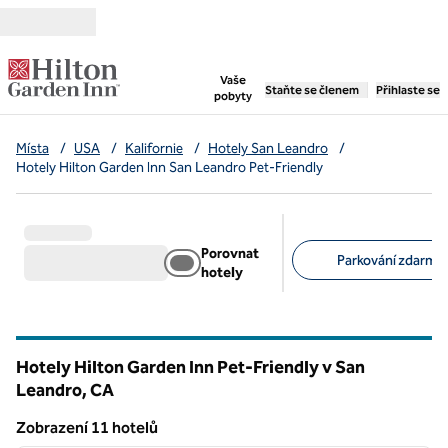
Přejít na obsah
,
otevře se nová záložka
Vaše
Staňte se členem
Přihlaste se
pobyty
Místa
/
USA
/
Kalifornie
/
Hotely San Leandro
/
Hotely Hilton Garden Inn San Leandro Pet-Friendly
Porovnat
Parkování zdarma 
hotely
Doporučené filtry
Hotely Hilton Garden Inn Pet-Friendly v San
Leandro,
CA
Kalifornie
Zobrazení 11 hotelů
1
/
12
Zobrazení 11 hotelů