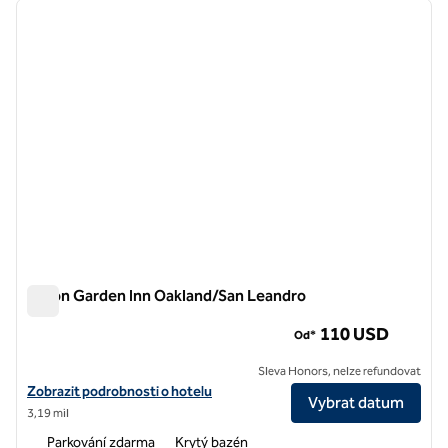
předchozí obrázek
další o
1 z 12
Hilton Garden Inn Oakland/San Leandro
Hilton Garden Inn Oakland/San Leandro
110 USD
Od*
Sleva Honors, nelze refundovat
Zobrazit podrobnosti o hotelu Hilton Garden Inn Oakland/San Leand
Zobrazit podrobnosti o hotelu
Vybrat datum
3,19 mil
Parkování zdarma
Krytý bazén