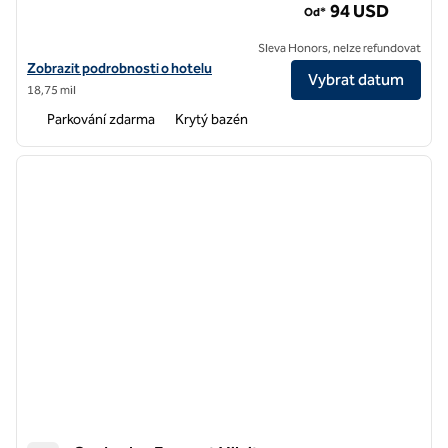
94 USD
Od*
Sleva Honors, nelze refundovat
Zobrazit podrobnosti o hotelu Hilton Garden Inn Livermore
Zobrazit podrobnosti o hotelu
Vybrat datum
18,75 mil
Parkování zdarma
Krytý bazén
1
/
12
předchozí obrázek
další o
1 z 12