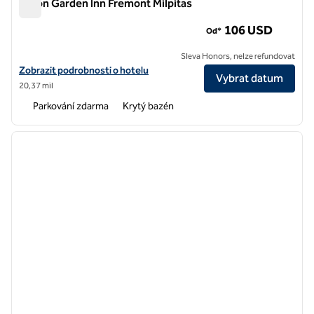
Hilton Garden Inn Fremont Milpitas
Hilton Garden Inn Fremont Milpitas
106 USD
Od*
Sleva Honors, nelze refundovat
Zobrazit detaily hotelu Hilton Garden Inn Fremont Milpitas
Zobrazit podrobnosti o hotelu
Vybrat datum
20,37 mil
Parkování zdarma
Krytý bazén
1
/
12
předchozí obrázek
další o
1 z 12