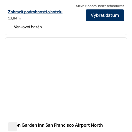
Sleva Honors, nelze refundovat
Zobrazit detaily hotelu Hilton Garden Inn Walnut Creek
Zobrazit podrobnosti o hotelu
Vybrat datum
13,84 mil
Venkovní bazén
1
/
12
předchozí obrázek
další o
1 z 12
Hilton Garden Inn San Francisco Airport North
Hilton Garden Inn San Francisco Airport North