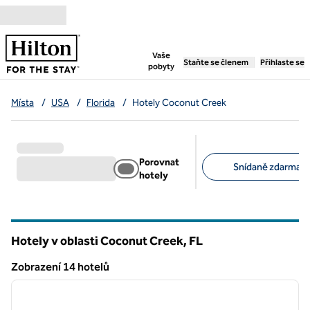
Přejít na obsah
,
otevře se nová záložka
Vaše
Staňte se členem
Přihlaste se
pobyty
Místa
/
USA
/
Florida
/
Hotely Coconut Creek
Porovnat
Snídaně zdarma (1
hotely
Doporučené filtry
Hotely v oblasti Coconut Creek,
FL
Florida
Zobrazení 14 hotelů
1
/
12
Zobrazení 14 hotelů
předchozí obrázek
další o
1 z 12