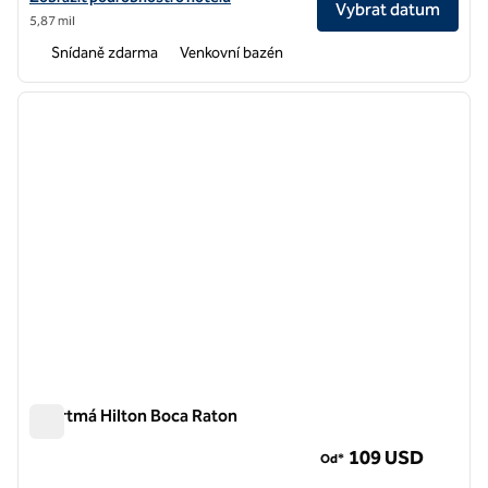
Vybrat datum
5,87 mil
Snídaně zdarma
Venkovní bazén
1
/
12
předchozí obrázek
další o
1 z 12
Apartmá Hilton Boca Raton
Apartmá Hilton Boca Raton
109 USD
Od*