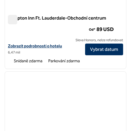
Hampton Inn Ft. Lauderdale-Obchodní centrum
Hampton Inn Ft. Lauderdale-Obchodní centrum
89 USD
Od*
Sleva Honors, nelze refundovat
Prohlédněte si detaily hotelu v hotelu Hampton Inn Ft. Lauderdale-
Zobrazit podrobnosti o hotelu
Vybrat datum
6,47 mil
Snídaně zdarma
Parkování zdarma
1
/
12
předchozí obrázek
další o
1 z 12