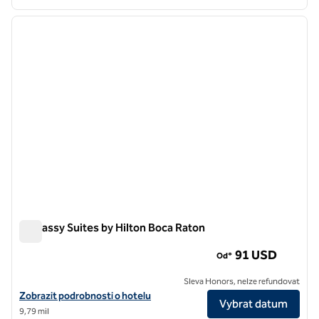
1
/
12
předchozí obrázek
další o
1 z 12
Embassy Suites by Hilton Boca Raton
Embassy Suites by Hilton Boca Raton
91 USD
Od*
Sleva Honors, nelze refundovat
Zobrazit podrobnosti o hotelu Embassy Suites by Hilton Boca Raton
Zobrazit podrobnosti o hotelu
Vybrat datum
9,79 mil