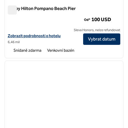
Tru by Hilton Pompano Beach Pier
Tru by Hilton Pompano Beach Pier
100 USD
Od*
Sleva Honors, nelze refundovat
Zobrazit podrobnosti o hotelu Tru by Hilton Pompano Beach Pier
Zobrazit podrobnosti o hotelu
Vybrat datum
6,46 mil
Snídaně zdarma
Venkovní bazén
1
/
12
předchozí obrázek
další o
1 z 12