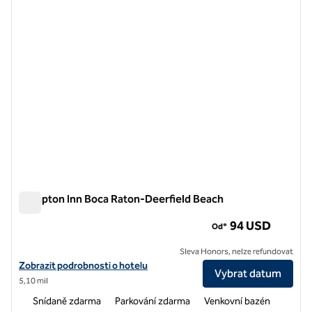
Hampton Inn Boca Raton-Deerfield Beach
Hampton Inn Boca Raton-Deerfield Beach
94 USD
Od*
Sleva Honors, nelze refundovat
Zobrazit detaily hotelu na pláži Hampton Inn Boca Raton-Deerfield 
Zobrazit podrobnosti o hotelu
Vybrat datum
5,10 mil
Snídaně zdarma
Parkování zdarma
Venkovní bazén