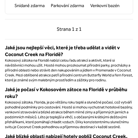
Snídaně zdarma
Parkování zdarma
Venkovní bazén
Předchozí strana, 1 z 1
Další strana, 1 z 1
Strana
1 z 1
Strana 1 z 1
Jaké jsou nejlepší věci, které je třeba udělat a vidět v
Coconut Creek na Floridě?
Kokosový zátoka na Floridě nabízí celou řadu atrakcí a aktivit, které si
návštěvníci mohou užít. Hosté mohou prozkoumat přírodní parky, procházky a
přírodní oblasti nebo strávit den nakupováním a jídlem v Promenade v Coconut
Creek. Mezi oblíbené atrakce patří přírodní centrum Butterfly World a Fern Forest,
které je známé svým malebným prostředím a zážitky pro rodinu.
Jaké je počasí v Kokosovém zátoce na Floridě v průběhu
roku?
Kokosový zátoka, Florida, je po většinu roku teplé a slunečné počasí, což vytváří
pohodlné podmínky pro cestování. Hosté si mohou vychutnat hotelové bazény,
venkovní stravování a blízké atrakce během mírné zimy a příjemných jarních a
podzimních měsíců. Léto je teplejší a vlhčí, s občasnými krátkými dešťovými
přeháňkami, které pomáhají chladit vzduch. Díky konzistentnímu slunečnímu
svitu je Coconut Creek pohodlnou a příjemnou destinací v každé sezóně.
Jaké blízké oblasti nabízejí hotely poblíž Coconut Creek,