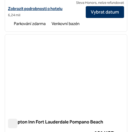
Sleva Honors, nelze refundovat
Zobrazit podrobnosti o hotelu v apartmá Hilton Boca Raton
Zobrazit podrobnosti o hotelu
Vybrat datum
6,24 mil
Parkování zdarma
Venkovní bazén
1
/
12
předchozí obrázek
další o
1 z 12
Hampton Inn Fort Lauderdale Pompano Beach
Hampton Inn Fort Lauderdale Pompano Beach