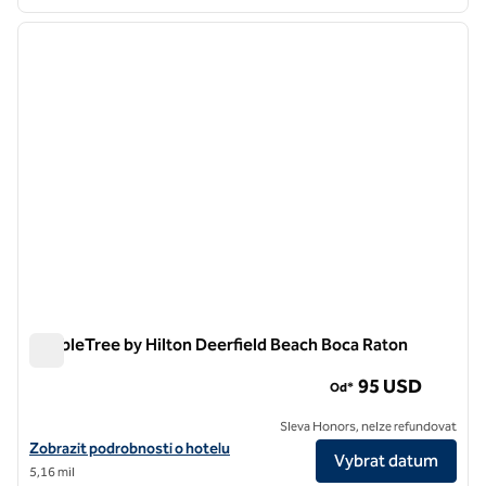
1
/
12
předchozí obrázek
další o
1 z 12
DoubleTree by Hilton Deerfield Beach Boca Raton
DoubleTree by Hilton Deerfield Beach Boca Raton
95 USD
Od*
Sleva Honors, nelze refundovat
Zobrazit detaily hotelu DoubleTree by Hilton Deerfield Beach Boca R
Zobrazit podrobnosti o hotelu
Vybrat datum
5,16 mil