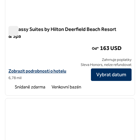
Embassy Suites by Hilton Deerfield Beach Resort
& Spa
Embassy Suites by Hilton Deerfield Beach Resort & Spa
163 USD
Od*
Zahrnuje poplatky
Sleva Honors, nelze refundovat
Zobrazit podrobnosti o hotelu Embassy Suites by Hilton Deerfield B
Zobrazit podrobnosti o hotelu
Vybrat datum
6,78 mil
Snídaně zdarma
Venkovní bazén
1
/
12
předchozí obrázek
další o
1 z 12