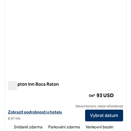
1 z 10
Hampton Inn Boca Raton
Hampton Inn Boca Raton
93 USD
Od*
Sleva Honors, nelze refundovat
Zobrazit podrobnosti o hotelu Hampton Inn Boca Raton
Zobrazit podrobnosti o hotelu
Vybrat datum
8,97 mil
Snídaně zdarma
Parkování zdarma
Venkovní bazén