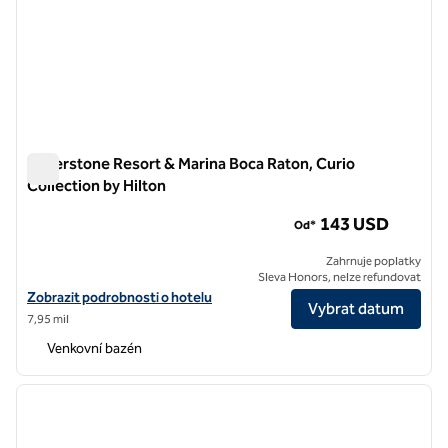
Waterstone Resort & Marina Boca Raton, Curio
Collection by Hilton
Waterstone Resort & Marina Boca Raton, Curio Collection by 
143 USD
Od*
Zahrnuje poplatky
Sleva Honors, nelze refundovat
Zobrazit detaily hotelu v hotelu Waterstone Resort & Marina Boca Rat
Zobrazit podrobnosti o hotelu
Vybrat datum
7,95 mil
Venkovní bazén
1
/
12
předchozí obrázek
další o
1 z 12