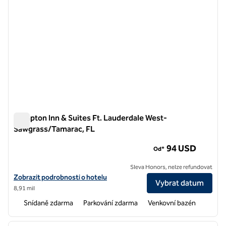
Hampton Inn & Suites Ft. Lauderdale West-
Sawgrass/Tamarac, FL
Hampton Inn & Suites Ft. Lauderdale West-Sawgrass/Tamara
94 USD
Od*
Sleva Honors, nelze refundovat
Zobrazit podrobnosti o hotelu Hampton Inn & Suites Ft. Lauderdal
Zobrazit podrobnosti o hotelu
Vybrat datum
8,91 mil
Snídaně zdarma
Parkování zdarma
Venkovní bazén
1
/
10
předchozí obrázek
další o