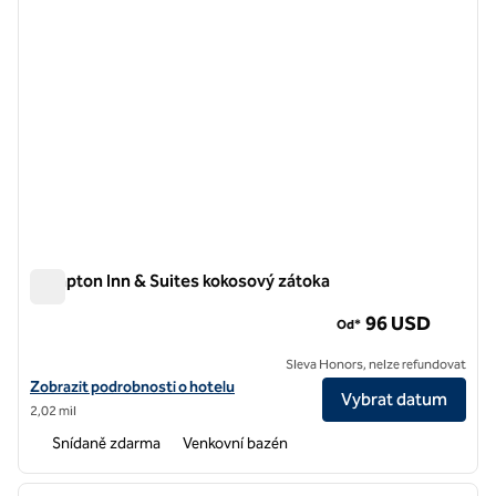
Hampton Inn & Suites kokosový zátoka
Hampton Inn & Suites kokosový zátoka
96 USD
Od*
Sleva Honors, nelze refundovat
Zobrazit podrobnosti o hotelu Hampton Inn & Suites Coconut Creek
Zobrazit podrobnosti o hotelu
Vybrat datum
2,02 mil
Snídaně zdarma
Venkovní bazén
1
/
10
předchozí obrázek
další o
1 z 10