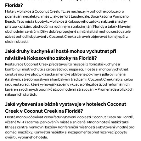
Florida?
Hotely v blízkosti Coconut Creek, FL, se nacházejí v pohodlné poloze pro
poznávání nedalekých měst, jako je Fort Lauderdale, Boca Raton a Pompano
Beach. Tato místa k pobytu v blízkosti Kokosového zátoky nabízejí snadný
přístup k plážím, obchodům a rodinným atrakcím jižní Floridy a také k hlavním
obchodním centrům. Díky dobře propojené silniční síti si mohou cestovatelé
užívat pohodlí ubytování v Coconut Creek a zároveň objevovat to nejlepší z
okolní oblasti.
Jaké druhy kuchyně si hosté mohou vychutnat při
návštěvě Kokosového zátoky na Floridě?
Restaurace Coconut Creek představují to nejlepší z floridské kuchyně a
kombinují místní chutě s celosvětovou inspirací. Hosté si mohou vychutnat
čerstvé mořské plody, klasické americké oblíbené pokrmy a jídla ovlivněná
italskými, středomořskými a karibskými tradicemi. Coconut Creek nabízí celou
řadu restaurací, které vyhovují každému vkusu a příležitosti, od neformálních
kaváren a rodinných podniků až po moderní stravování v Promenade a blízkých
nákupních čtvrtích.
Jaké vybavení se běžně vystavuje v hotelech Coconut
Creek v Coconut Creek na Floridě?
Hosté mohou očekávat celou řadu vybavení v oblasti Coconut Creek na Floridě,
včetně Wi-Fi zdarma, parkování v místě a snídaně. Mnoho hotelů nabízí také
fitness centra, venkovní bazény, konferenční místnosti a ubytování vhodné pro
domácí mazlíčky. Konkrétní nabídky si nezapomeňte před rezervací pobytu
ověřit u vybraného hotelu.