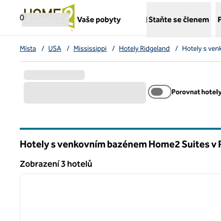
Přejít na obsah
,
otvírá novou záložku
0
Vaše pobyty
Staňte se členem
Místa
/
USA
/
Mississippi
/
Hotely Ridgeland
/
Hotely s ve
Porovnat hotel
Hotely s venkovním bazénem Home2 Suites v 
Mississippi
Zobrazení 3 hotelů
1
Zobrazení 3 hotelů
předchozí obrázek
1 z 12