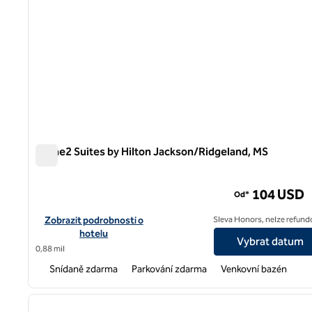
Home2 Suites by Hilton Jackson/Ridgeland, MS
Home2 Suites by Hilton Jackson/Ridgeland, MS
104 USD
Od*
Zobrazit podrobnosti o hotelu Home2 Suites by Hilton Jackso
Zobrazit podrobnosti o
Sleva Honors, nelze refund
hotelu
Vybrat datum
0,88 mil
Snídaně zdarma
Parkování zdarma
Venkovní bazén
1
předchozí obrázek
1 z 12