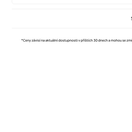
Předc
*Ceny závisí na aktuální dostupnosti v příštích 30 dnech a mohou se změ