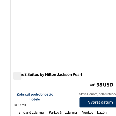
Home2 Suites by Hilton Jackson Pearl
Home2 Suites by Hilton Jackson Pearl
98 USD
Od*
Zobrazit podrobnosti o hotelu Home2 Suites by Hilton Jackson
Zobrazit podrobnosti o
Sleva Honors, nelze refund
hotelu
Vybrat datum
10,63 mil
Snídaně zdarma
Parkování zdarma
Venkovní bazén