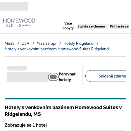
Přejít na obsah
,
otevře se nová záložka
Vaše
Staňte se členem
Přihlaste se
pobyty
Místa
/
USA
/
Mississippi
/
Hotely Ridgeland
/
Hotely s venkovním bazénem Homewood Suites Ridgeland
Porovnat
Snídaně zdarma (1
hotely
Doporučené filtry
Hotely s venkovním bazénem Homewood Suites v
Ridgelandu,
MS
Mississippi
Zobrazuje se 1 hotel
1
/
12
Zobrazuje se 1 hotel