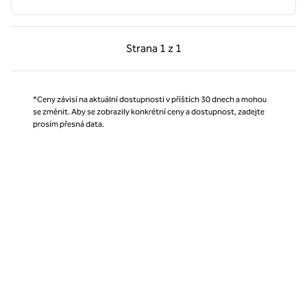
Předchozí strana, 1 z 1
Další strana, 1 z 1
Strana
1 z 1
Strana 1 z 1
*Ceny závisí na aktuální dostupnosti v příštích 30 dnech a mohou
se změnit. Aby se zobrazily konkrétní ceny a dostupnost, zadejte
prosím přesná data.