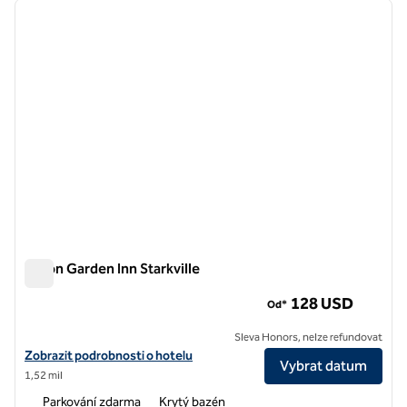
předchozí obrázek
další o
1 z 12
Hilton Garden Inn Starkville
Hilton Garden Inn Starkville
128 USD
Od*
Sleva Honors, nelze refundovat
Zobrazit detaily hotelu Hilton Garden Inn Starkville
Zobrazit podrobnosti o hotelu
Vybrat datum
1,52 mil
Parkování zdarma
Krytý bazén