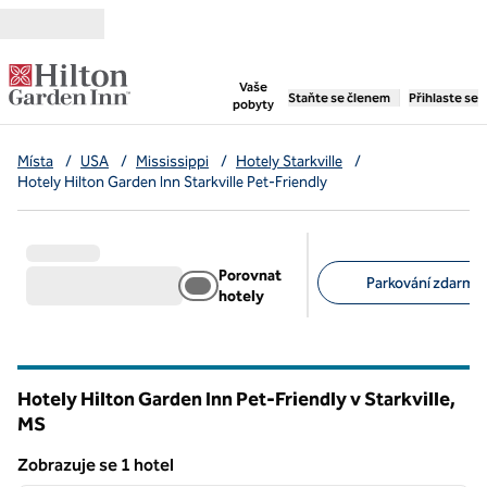
Přejít na obsah
,
otevře se nová záložka
Vaše
Staňte se členem
Přihlaste se
pobyty
Místa
/
USA
/
Mississippi
/
Hotely Starkville
/
Hotely Hilton Garden Inn Starkville Pet-Friendly
Porovnat
Parkování zdarma 
hotely
Doporučené filtry
Hotely Hilton Garden Inn Pet-Friendly v Starkville,
MS
Mississippi
Zobrazuje se 1 hotel
1
/
12
Zobrazuje se 1 hotel