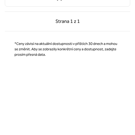
Předchozí strana, 1 z 1
Další strana, 1 z 1
Strana
1 z 1
Strana 1 z 1
*Ceny závisí na aktuální dostupnosti v příštích 30 dnech a mohou
se změnit. Aby se zobrazily konkrétní ceny a dostupnost, zadejte
prosím přesná data.