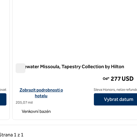
Edgewater Missoula, Tapestry Collection by Hilton
Edgewater Missoula, Tapestry Collection by Hilton
277 USD
Od*
ollection by Hilton
Zobrazit podrobnosti o hotelu Edgewater Missoula, Tapestry Co
ovat
Zobrazit podrobnosti o
Sleva Honors, nelze refund
hotelu
Vybrat datum
205,07 mil
Venkovní bazén
hozí strana, 1 z 1
Další strana, 1 z 1
Strana
1 z 1