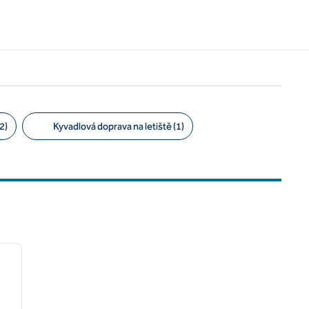
2)
Kyvadlová doprava na letiště (1)
/
12
další obrázek