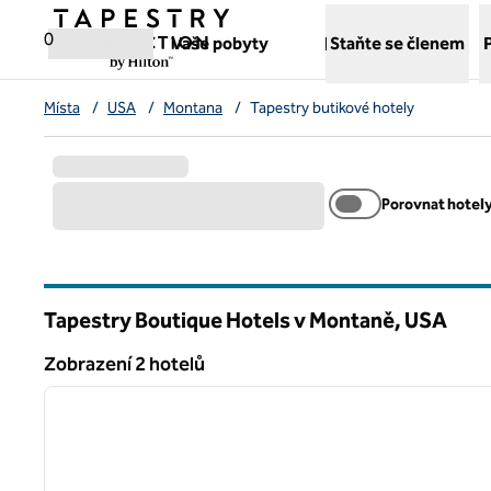
Přejít na obsah
,
otvírá novou záložku
0
Vaše pobyty
Staňte se členem
Místa
/
USA
/
Montana
/
Tapestry butikové hotely
Porovnat hotel
Tapestry Boutique Hotels v Montaně, USA
Zobrazení 2 hotelů
1
Zobrazení 2 hotelů
předchozí obrázek
1 z 12