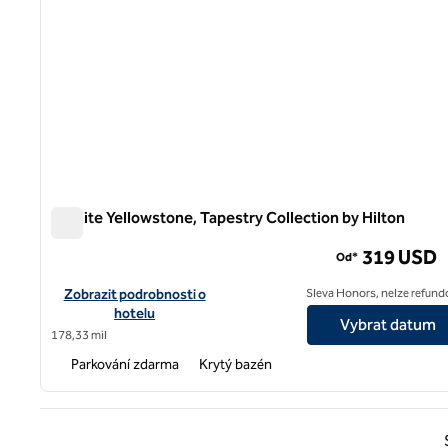
Starlite Yellowstone, Tapestry Collection by Hilton
Starlite Yellowstone, Tapestry Collection by Hilton
319 USD
Od*
Zobrazit podrobnosti o hotelu Starlite Yellowstone, Tapestry C
Zobrazit podrobnosti o
Sleva Honors, nelze refund
hotelu
Vybrat datum
178,33 mil
Parkování zdarma
Krytý bazén
Předc