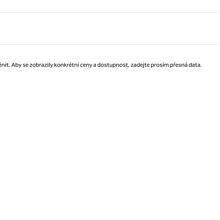
Strana 1 z 1
nit. Aby se zobrazily konkrétní ceny a dostupnost, zadejte prosím přesná data.