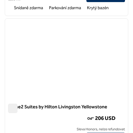
Snídaně zdarma
Parkování zdarma
Krytý bazén
1
/
12
předchozí obrázek
další o
1 z 12
Home2 Suites by Hilton Livingston Yellowstone
Home2 Suites by Hilton Livingston Yellowstone
206 USD
Od*
Sleva Honors, nelze refundovat