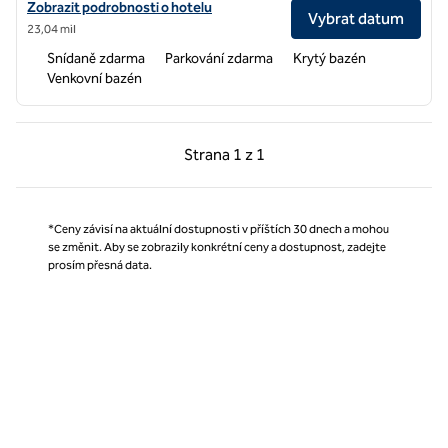
Zobrazit podrobnosti o hotelu Home2 Suites by Hilton Livingston Ye
Zobrazit podrobnosti o hotelu
Vybrat datum
23,04 mil
Snídaně zdarma
Parkování zdarma
Krytý bazén
Venkovní bazén
Předchozí strana, 1 z 1
Další strana, 1 z 1
Strana
1 z 1
Strana 1 z 1
*Ceny závisí na aktuální dostupnosti v příštích 30 dnech a mohou
se změnit. Aby se zobrazily konkrétní ceny a dostupnost, zadejte
prosím přesná data.