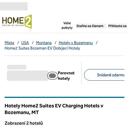
Přejít na obsah
,
otevře se nová záložka
Vaše
Staňte se členem
Přihlaste se
pobyty
Místa
/
USA
/
Montana
/
Hotely v Bozemanu
/
Home2 Suites Bozeman EV Dobíjecí Hotely
Porovnat
Snídaně zdarma (2
hotely
Doporučené filtry
Hotely Home2 Suites EV Charging Hotels v
Bozemanu,
MT
Montana
Zobrazení 2 hotelů
Zobrazení 2 hotelů