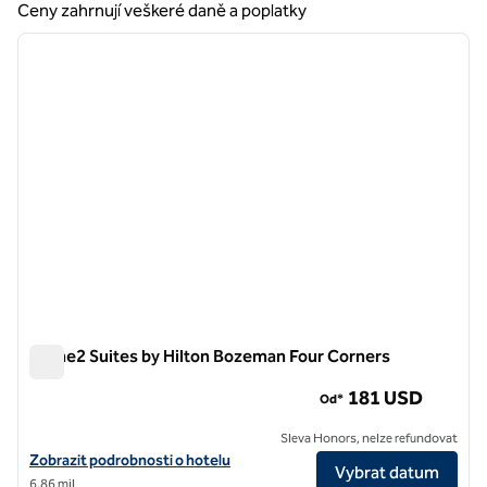
Ceny zahrnují veškeré daně a poplatky
1
/
12
předchozí obrázek
další o
1 z 12
Home2 Suites by Hilton Bozeman Four Corners
Home2 Suites by Hilton Bozeman Four Corners
181 USD
Od*
Sleva Honors, nelze refundovat
Zobrazit podrobnosti o hotelu Home2 Suites by Hilton Bozeman Fou
Zobrazit podrobnosti o hotelu
Vybrat datum
6,86 mil