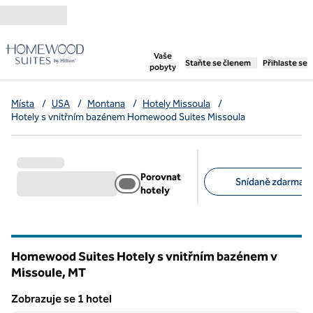
Přejít na obsah
,
otevře se nová záložka
Vaše
Staňte se členem
Přihlaste se
pobyty
Místa
/
USA
/
Montana
/
Hotely Missoula
/
Hotely s vnitřním bazénem Homewood Suites Missoula
Porovnat
Snídaně zdarma (1
hotely
Doporučené filtry
Homewood Suites Hotely s vnitřním bazénem v
Missoule,
MT
Montana
Zobrazuje se 1 hotel
1
/
12
Zobrazuje se 1 hotel