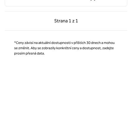
Předchozí strana, 1 z 1
Další strana, 1 z 1
Strana
1 z 1
Strana 1 z 1
*Ceny závisí na aktuální dostupnosti v příštích 30 dnech a mohou
se změnit. Aby se zobrazily konkrétní ceny a dostupnost, zadejte
prosím přesná data.