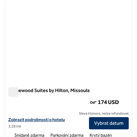
předchozí obrázek
další o
1 z 12
Homewood Suites by Hilton, Missoula
Homewood Suites by Hilton, Missoula
174 USD
Od*
Sleva Honors, nelze refundovat
Zobrazit podrobnosti o hotelu Homewood Suites by Hilton Missoula
Zobrazit podrobnosti o hotelu
Vybrat datum
3,28 mil
Snídaně zdarma
Parkování zdarma
Krytý bazén