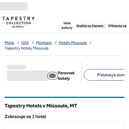
Přejít na obsah
,
otevře se nová záložka
Vaše
Staňte se členem
Přihlaste se
pobyty
Místa
/
USA
/
Montana
/
Hotely Missoula
/
Tapestry hotely Missoula
Porovnat
Přátelský k domác
hotely
Doporučené filtry
Tapestry Hotels v Missoule,
MT
Montana
Zobrazuje se 1 hotel
1
/
12
Zobrazuje se 1 hotel
předchozí obrázek
další o
1 z 12