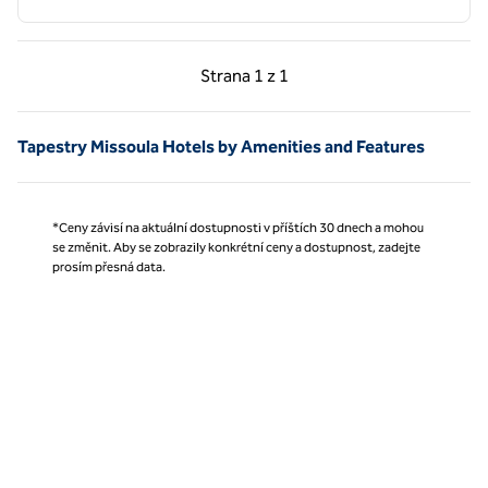
Předchozí strana, 1 z 1
Další strana, 1 z 1
Strana
1 z 1
Strana 1 z 1
Tapestry Missoula Hotels by Amenities and Features
*Ceny závisí na aktuální dostupnosti v příštích 30 dnech a mohou
se změnit. Aby se zobrazily konkrétní ceny a dostupnost, zadejte
prosím přesná data.