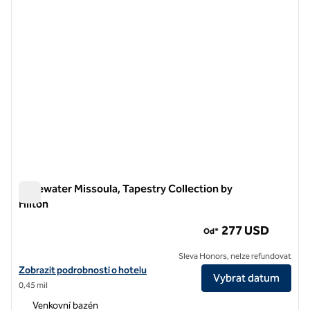
Edgewater Missoula, Tapestry Collection by
Hilton
Edgewater Missoula, Tapestry Collection by Hilton
277 USD
Od*
Sleva Honors, nelze refundovat
Zobrazit podrobnosti o hotelu Edgewater Missoula, Tapestry Collecti
Zobrazit podrobnosti o hotelu
Vybrat datum
0,45 mil
Venkovní bazén