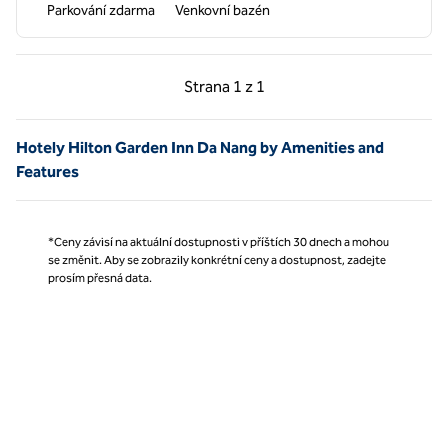
Parkování zdarma
Venkovní bazén
Předchozí strana, 1 z 1
Další strana, 1 z 1
Strana
1 z 1
Strana 1 z 1
Hotely Hilton Garden Inn Da Nang by Amenities and
Features
*Ceny závisí na aktuální dostupnosti v příštích 30 dnech a mohou
se změnit. Aby se zobrazily konkrétní ceny a dostupnost, zadejte
prosím přesná data.