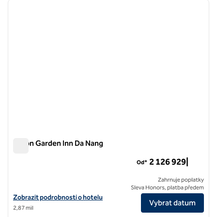
předchozí obrázek
další o
1 z 12
Hilton Garden Inn Da Nang
Hilton Garden Inn Da Nang
2 126 929|
Od*
Zahrnuje poplatky
Sleva Honors, platba předem
Zobrazit podrobnosti o hotelu Hilton Garden Inn Da Nang
Zobrazit podrobnosti o hotelu
Vybrat datum
2,87 mil