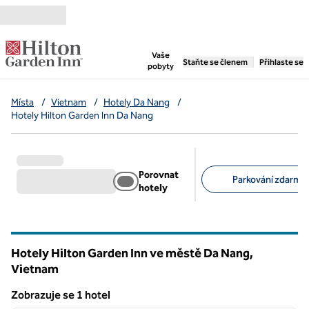
Přejít na obsah
,
otevře se nová záložka
Vaše
Staňte se členem
Přihlaste se
pobyty
Místa
/
Vietnam
/
Hotely Da Nang
/
Hotely Hilton Garden Inn Da Nang
Porovnat
Parkování zdarma 
hotely
Doporučené filtry
Hotely Hilton Garden Inn ve městě Da Nang,
Vietnam
Zobrazuje se 1 hotel
1
/
12
Zobrazuje se 1 hotel