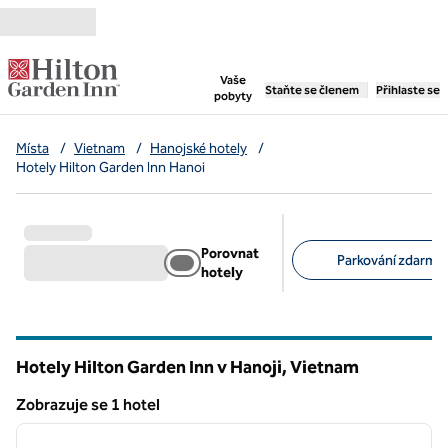
Přejít na obsah
,
otevře se nová záložka
Vaše
Staňte se členem
Přihlaste se
pobyty
Místa
/
Vietnam
/
Hanojské hotely
/
Hotely Hilton Garden Inn Hanoi
Porovnat
Parkování zdarma 
hotely
Doporučené filtry
Hotely Hilton Garden Inn v Hanoji, Vietnam
Zobrazuje se 1 hotel
1
/
11
Zobrazuje se 1 hotel
předchozí obrázek
další o
1 z 11