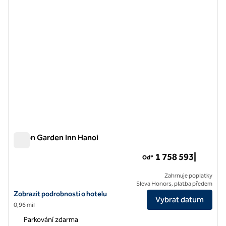
Hilton Garden Inn Hanoi
Hilton Garden Inn Hanoi
1 758 593|
Od*
Zahrnuje poplatky
Sleva Honors, platba předem
Zobrazit detaily hotelu Hilton Garden Inn Hanoi
Zobrazit podrobnosti o hotelu
Vybrat datum
0,96 mil
Parkování zdarma