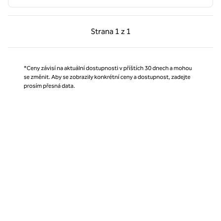
Předchozí strana, 1 z 1
Další strana, 1 z 1
Strana
1 z 1
Strana 1 z 1
*Ceny závisí na aktuální dostupnosti v příštích 30 dnech a mohou
se změnit. Aby se zobrazily konkrétní ceny a dostupnost, zadejte
prosím přesná data.