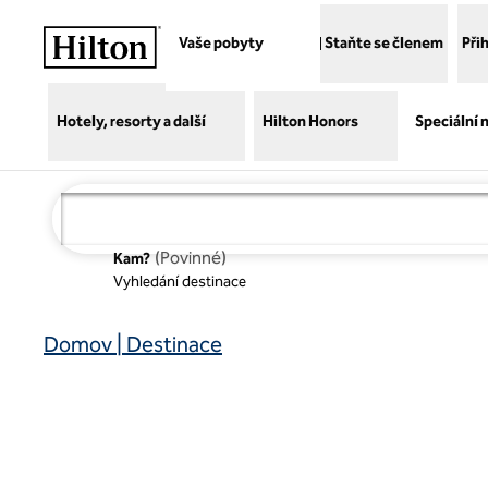
Přejít na obsah
Vaše pobyty
Staňte se členem
Při
Hotely, resorty a další
Hilton Honors
Speciální 
(
Povinné
)
Kam?
Vyhledání destinace
Domov | Destinace