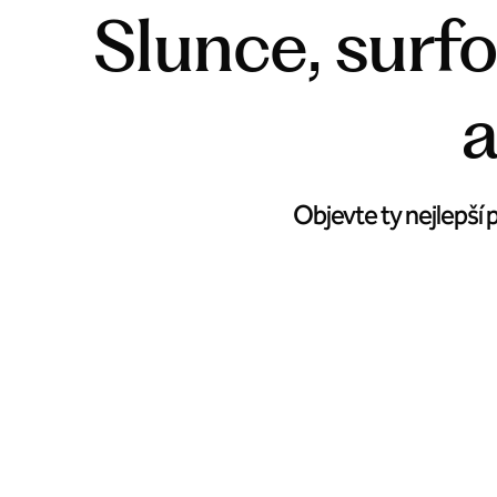
Slunce, surfo
a
Objevte ty nejlepší 
San Diegův Balboa Park