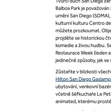
Tvůrčí duch San Diega září
Balboa Park je považován
umění San Diego (SDMA),
kulturní kulturu Centro de
můžete prozkoumat. Obje
projděte se historickou čt
komedie a živou hudbu. Sez
Restaurace Week (leden a z
jedinečné způsoby, jak se s
Zůstaňte v blízkosti všech
Hilton San Diego Gaslamp
ubytování, venkovní bazén
včetně šéfkuchaře Le Peti
animated, kterému prostě 