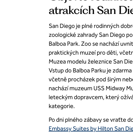
atrakcích San Di
San Diego je plné rodinných dobr
zoologické zahrady San Diego po 
Balboa Park. Zoo se nachází uvnit
praktických muzeí pro děti, vče
Muzea modelu železnice San Dieg
Vstup do Balboa Parku je zdarma a
včetně procházek pod širým nebem
nachází muzeum USS Midway Mu
leteckým dopravcem, který ožívá
kategorie.
Po dni plného zábavy se vraťte d
Embassy Suites by Hilton San D