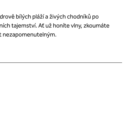
drově bílých pláží a živých chodníků po
ích tajemství. Ať už honíte vlny, zkoumáte
nit nezapomenutelným.