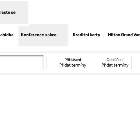
hlaste se
,
Otevře se na nov
nabídka
Konference a akce
Kreditní karty
Hilton Grand Va
Přihlášení
Odhlášení
Přidat termíny
Přidat termíny