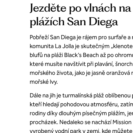
Jezděte po vlnách na
plážích San Diega
Pobřeží San Diega je rájem pro surfaře a 
komunita La Jolla je skutečným „klenot
blufů na pláži Black’s Beach až po ohromu
které musíte navštívit při plavání, šnor
mořského života, jako je jasně oranžová ry
mořské lvy.
Dále na jih je turmalínská pláž oblíbenou
kteří hledají pohodovou atmosféru, zatím
rodiny díky dlouhým písečným plážím, j
procházek. Nedaleko se nachází Mission 
vyrobený vodní park v zemi, kde můžete v