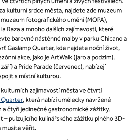
 ve čtvrtích plných umění a živých festivalech.
 za kulturní srdce města, najdete zde muzeum
 muzeum fotografického umění (MOPA),
 la Raza a mnoho dalších zajímavostí, které
vte barevné nástěnné malby v parku Chicano a
vrť Gaslamp Quarter, kde najdete noční život,
ónní akce, jako je ArtWalk (jaro a podzim),
áří) a Pride Parade (červenec), nabízejí
pojit s místní kulturou.
 kulturních zajímavostí města ve čtvrti
 Quarter
, která nabízí umělecky navržené
 a čtyři jedinečné gastronomické zážitky,
t – pulzujícího kulinářského zážitku plného 3D-
musíte věřit.