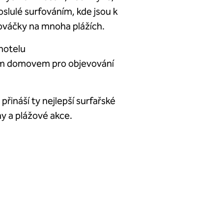
roslulé surfováním, kde jsou k
nováčky na mnoha plážích.
 hotelu
ším domovem pro objevování
řináší ty nejlepší surfařské
iny a plážové akce.