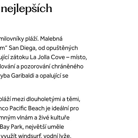
 nejlepších
milovníky pláží. Malebná
em“ San Diega, od opuštěných
jící zátoku La Jolla Cove – místo,
chlování a pozorování chráněného
ba Garibaldi a opalující se
 pláží mezi dlouholetými a těmi,
co Pacific Beach je ideální pro
emným vlnám a živé kultuře
Bay Park, největší uměle
yužít windsurf, vodní lyže,