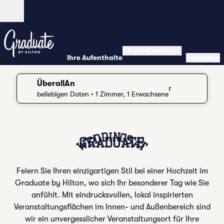
Weiter zum Inhalt
Geöffnet
Mitglied werden
Ihre Aufenthalte
Anmelden
ÜberallAn
r
Suchdetails bearbeiten, Beliebige Daten, 1 Zimmer, 1 Erw
beliebigen Daten
• 1 Zimmer, 1 Erwachsene
ABSOLVENT NACH HILTON SEATTLE
WEDDINGS AT
GRADUATE
Feiern Sie Ihren einzigartigen Stil bei einer Hochzeit im
Graduate by Hilton, wo sich Ihr besonderer Tag wie Sie
anfühlt. Mit eindrucksvollen, lokal inspirierten
Veranstaltungsflächen im Innen- und Außenbereich sind
wir ein unvergesslicher Veranstaltungsort für Ihre