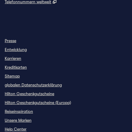
,
Öffnet eine neue Registerkarte
Telefonnummern weltweit
INSTAGRAM
SONSTIGES
, ÖFFNET NEUE REGISTERKARTE
,
ÖFFNET EINE NEUE REGISTERKARTE
Presse
Entwicklung
Karrieren
Kreditkarten
Sitemap
globalen Datenschutzerklärung
Hilton Geschenkgutscheine
Hilton Geschenkgutscheine (Europa)
Reiseinspiration
Unsere Marken
Help Center