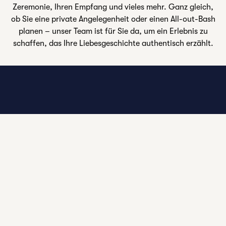
Zeremonie, Ihren Empfang und vieles mehr. Ganz gleich,
ob Sie eine private Angelegenheit oder einen All-out-Bash
planen – unser Team ist für Sie da, um ein Erlebnis zu
schaffen, das Ihre Liebesgeschichte authentisch erzählt.
1
/
2
Vorheriges Bild
nächst
1 von 2
ABSOLVENT
VON HILTON
FAYETTEVILLE
HERAUSRAGENDE
VERANSTALTUNGSORTE
Unsere einzigartigen Hotels und Veranstaltungsflächen
bilden den perfekten Rahmen für Ihren besonderen Tag –
und alle damit verbundenen Feierlichkeiten. Finden Sie
einen unvergesslichen Rahmen für: