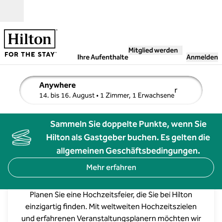
Weiter zum Inhalt
Geöffnet
Mitglied werden
Ihre Aufenthalte
Anmelden
Anywhere
r
Suchdetails bearbeiten, 14. bis 16. August, 1 Zimmer, 1 
14. bis 16. August
• 1 Zimmer, 1 Erwachsene
Sammeln Sie doppelte Punkte, wenn Sie
Hilton als Gastgeber buchen. Es gelten die
allgemeinen Geschäftsbedingungen.
Mehr erfahren
Hochzeiten im Hilton
Planen Sie eine Hochzeitsfeier, die Sie bei Hilton
einzigartig finden. Mit weltweiten Hochzeitszielen
Waldorf Astoria Los Cabos Pedregal
und erfahrenen Veranstaltungsplanern möchten wir