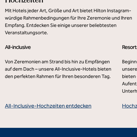
Mit Hotels jeder Art, Größe und Art bietet Hilton Instagram-
würdige Rahmenbedingungen für Ihre Zeremonie und Ihren
Empfang. Entdecken Sie einige unserer beliebtesten
Veranstaltungsorte.
All-inclusive
Resort
Hilton Cancun, an All-Inclusive Resort
El 
Von Zeremonien am Strand bis hin zu Empfängen
Beginn
auf dem Dach – unsere All-Inclusive-Hotels bieten
unsere
den perfekten Rahmen für Ihren besonderen Tag.
bieten
Aufent
Unterh
All-Inclusive-Hochzeiten entdecken
Hochz