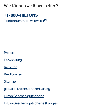
Wie können wir Ihnen helfen?
Telefon:
+1-800-HILTONS
,
Öffnet eine neue Registerkarte
Telefonnummern weltweit
Facebook
x
Instagram
,
Öffnet eine neue Registerkarte
,
Öffnet eine neue Registerkarte
,
Öffnet eine neue Registerkarte
Presse
Entwicklung
Karrieren
Kreditkarten
Sitemap
globalen Datenschutzerklärung
Hilton Geschenkgutscheine
Hilton Geschenkgutscheine (Europa)