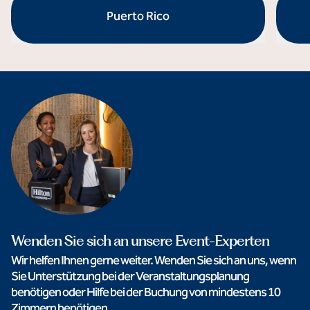
Puerto Rico
öffnet Modaldialog
öffnet
Wenden Sie sich an unsere Event-Experten
Wir helfen Ihnen gerne weiter. Wenden Sie sich an uns, wenn
Sie Unterstützung bei der Veranstaltungsplanung
benötigen oder Hilfe bei der Buchung von mindestens 10
Zimmern benötigen.