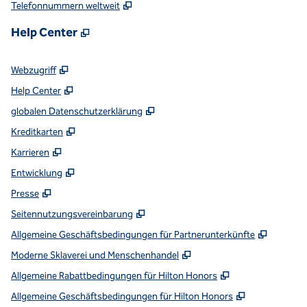
,
Öffnet eine neue Registerkarte
Telefonnummern weltweit
,
Öffnet eine neue Registerkarte
Help Center
,
Öffnet eine neue Registerkarte
Webzugriff
,
Öffnet eine neue Registerkarte
Help Center
,
Öffnet eine neue Registerkart
globalen Datenschutzerklärung
,
Öffnet eine neue Registerkarte
Kreditkarten
,
Öffnet eine neue Registerkarte
Karrieren
,
Öffnet eine neue Registerkarte
Entwicklung
,
Öffnet eine neue Registerkarte
Presse
,
Öffnet eine neue Registerkarte
Seitennutzungsvereinbarung
,
Öffnet 
Allgemeine Geschäftsbedingungen für Partnerunterkünfte
,
Öffnet eine neue Regis
Moderne Sklaverei und Menschenhandel
,
Öffnet eine ne
Allgemeine Rabattbedingungen für Hilton Honors
,
Öffnet eine
Allgemeine Geschäftsbedingungen für Hilton Honors