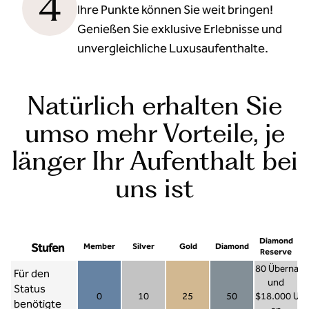
4
Ihre Punkte können Sie weit bringen!
Genießen Sie exklusive Erlebnisse und
unvergleichliche Luxusaufenthalte.
Natürlich erhalten Sie
umso mehr Vorteile, je
länger Ihr Aufenthalt bei
uns ist
Diamond
Stufen
Member
Silver
Gold
Diamond
Reserve
80 Übernac
Für den
und
Status
0
10
25
50
$18.000 US
benötigte