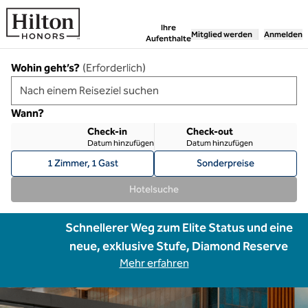
Weiter zum Inhalt
Ihre
Mitglied werden
Anmelden
Aufenthalte
Wohin geht’s?
(
Erforderlich
)
Wann?
Check-in
Check-out
Datum hinzufügen
Datum hinzufügen
1 Zimmer, 1 Gast
Sonderpreise
Hotelsuche
Schnellerer Weg zum Elite Status und eine
neue, exklusive Stufe, Diamond Reserve
Mehr erfahren