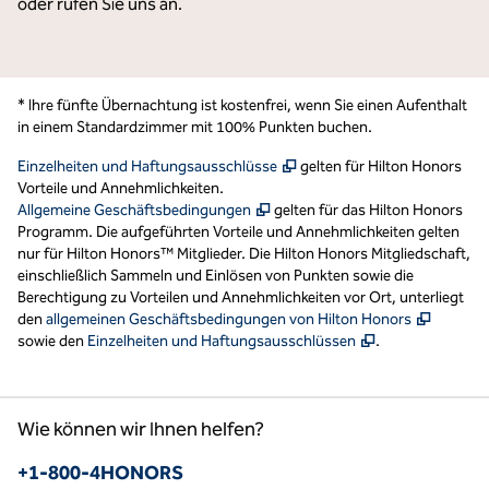
oder rufen Sie uns an.
* Ihre fünfte Übernachtung ist kostenfrei, wenn Sie einen Aufenthalt
in einem Standardzimmer mit 100% Punkten buchen.
,
Öffnet eine neue Registerka
Einzelheiten und Haftungsausschlüsse
gelten für Hilton Honors
Vorteile und Annehmlichkeiten.
,
Öffnet eine neue Registerkarte
Allgemeine Geschäftsbedingungen
gelten für das Hilton Honors
Programm. Die aufgeführten Vorteile und Annehmlichkeiten gelten
nur für Hilton Honors™ Mitglieder. Die Hilton Honors Mitgliedschaft,
einschließlich Sammeln und Einlösen von Punkten sowie die
Berechtigung zu Vorteilen und Annehmlichkeiten vor Ort, unterliegt
,
Wird in
den
allgemeinen Geschäftsbedingungen von Hilton Honors
,
Öffnet eine neu
sowie den
Einzelheiten und Haftungsausschlüssen
.
Wie können wir Ihnen helfen?
Telefon
+1-800-4HONORS