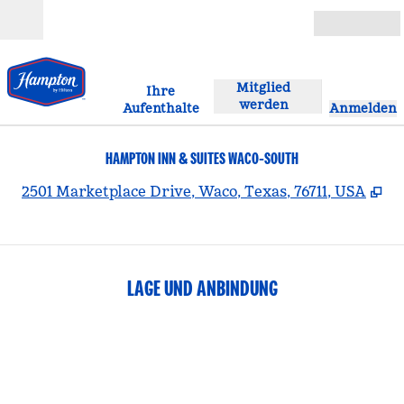
Weiter zum Inhalt
Geöffnet
Mitglied
Ihre
werden
Aufenthalte
Anmelden
HAMPTON INN & SUITES WACO-SOUTH
,
Öf
2501 Marketplace Drive, Waco, Texas, 76711, USA
LAGE UND ANBINDUNG