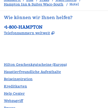
Hampton Inn & Suites Waco-South
/
Hotel
Wie können wir Ihnen helfen?
Telefon:
+1-800-HAMPTON
,
Öffnet eine neue Register
Telefonnummern weltweit
Facebook
x
Instagram
,
Öffnet eine neue Registerkarte
,
Öffnet eine neue Registerkarte
,
Öffnet eine neue Registerkarte
Hilton Geschenkgutscheine (Europa)
Haustierfreundliche Aufenthalte
Reiseinspiration
Kreditkarten
Help Center
Webzugriff