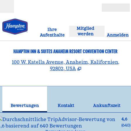
Weiter zum Inhalt
Geöffnet
Mitglied
Ihre
werden
Aufenthalte
Anmelden
HAMPTON INN & SUITES ANAHEIM RESORT CONVENTION CENTER
,
Ö
100 W. Katella Avenue, Anaheim, Kalifornien,
92802, USA
1
/
12
Vorheriges Bild
Näc
1 von 12
Kontakt
Bewertungen
Kontakt
Ankunftszeit
4,6
(
640
)