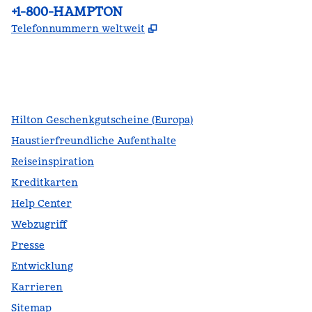
Telefon:
+1-800-HAMPTON
,
Öffnet eine neue Register
Telefonnummern weltweit
Facebook
x
Instagram
,
Öffnet eine neue Registerkarte
,
Öffnet eine neue Registerkarte
,
Öffnet eine neue Registerkarte
Hilton Geschenkgutscheine (Europa)
Haustierfreundliche Aufenthalte
Reiseinspiration
Kreditkarten
Help Center
Webzugriff
Presse
Entwicklung
Karrieren
Sitemap