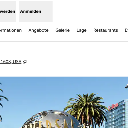
 werden
Anmelden
ormationen
Angebote
Galerie
Lage
Restaurants
E
,
Öffnet eine neue Registerkarte
 91608, USA