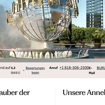
Telefon
Email
+1 818-506-2500
BUR
4,2
Anruf
Bewertungen
E-
•
lesen
(
6691
)
Mail
auber der
Unsere Anne