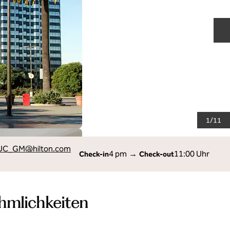
N
1
/
11
UC_GM
@hilton.com
4 pm
→
11:00 Uhr
Check-in
Check-out
hmlichkeiten