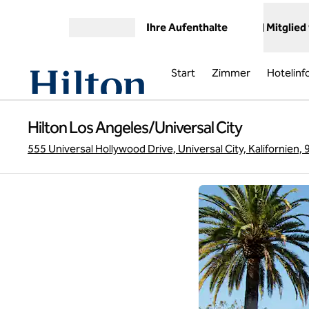
Weiter zum Inhalt
Ihre Aufenthalte
Mitglied
Menü öffnen
Start
Zimmer
Hotelinf
Hilton Los Angeles/Universal City
555 Universal Hollywood Drive, Universal City, Kalifornien,