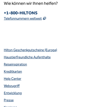
Wie können wir Ihnen helfen?
Telefon:
+1-800-HILTONS
,
Öffnet eine neue Registerkarte
Telefonnummern weltweit
x
Facebook
Instagram
YouTube
Pinterest
,
Öffnet eine neue Registerkarte
,
Öffnet eine neue Registerkarte
,
Öffnet eine neue Registerkarte
,
neue Registerkarte wird geöffnet
,
öffnet neue Registerkarte
Hilton Geschenkgutscheine (Europa)
Haustierfreundliche Aufenthalte
Reiseinspiration
Kreditkarten
Help Center
Webzugriff
Entwicklung
Presse