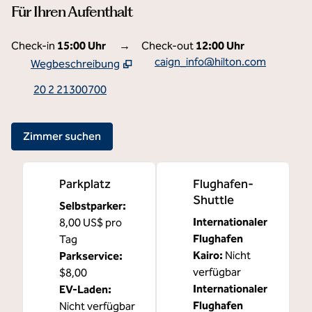
Für Ihren Aufenthalt
Check-in
15:00 Uhr
→
Check-out
12:00 Uhr
caign_info@hilton.com
Wegbeschreibung
,
neue Registerkarte+2 3 wird geöffnet
20 2 21300700
Zimmer suchen
Parkplatz
Flughafen-
Shuttle
Selbstparker
:
Internationaler
8,00 US$ pro
Flughafen
Tag
Kairo
:
Nicht
Parkservice
:
verfügbar
$8,00
Internationaler
EV-Laden
:
Flughafen
Nicht verfügbar