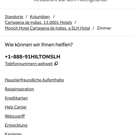
Standorte
/
Kolumbien
/
Cartagena de Indias, 13.0001 Hotels
/
Movich Hotel Cartagena de Indias, a SLH Hotel
/
Zimmer
Wie können wir Ihnen helfen?
Telefon:
+1-888-91HILTONSLH
,
Öffnet eine neue Registerkarte
Telefonnummern weltweit
Haustierfreundliche Aufenthalte
Reiseinspiration
Kreditkarten
Help Center
Webzugriff
Entwicklung
Karrieren