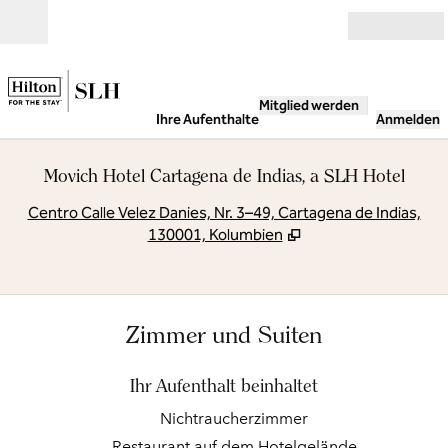
Weiter zum Inhalt
Geöffnet
Mitglied werden
Ihre Aufenthalte
Anmelden
Movich Hotel Cartagena de Indias, a SLH Hotel
,
Ö
Centro Calle Velez Danies, Nr. 3–49, Cartagena de Indias,
130001, Kolumbien
Zimmer und Suiten
Ihr Aufenthalt beinhaltet
Nichtraucher­zimmer
Restaurant auf dem Hotelgelände