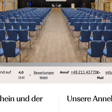
Anruf
Email
+49 211 43770
info
4,0
Anruf
Bewertungen
E-
•
lesen
(
54
)
Mail
hein und der
Unsere Anne