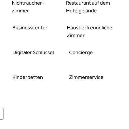
Nichtraucher­
Restaurant auf dem
zimmer
Hotelgelände
Business­center
Haustier­freundliche
Zimmer
Digitaler Schlüssel
Concierge
Kinderbetten
Zimmer­service