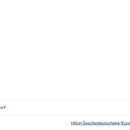
orf
Hilton Geschenkgutscheine (Eur