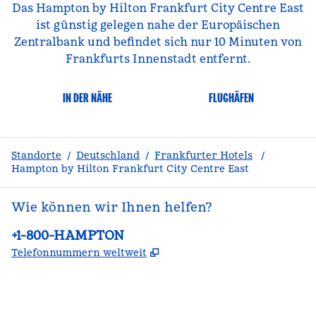
Das Hampton by Hilton Frankfurt City Centre East
ist günstig gelegen nahe der Europäischen
Zentralbank und befindet sich nur 10 Minuten von
Frankfurts Innenstadt entfernt.
IN DER NÄHE
FLUGHÄFEN
Standorte
/
Deutschland
/
Frankfurter Hotels
/
Hampton by Hilton Frankfurt City Centre East
Wie können wir Ihnen helfen?
Telefon:
+1-800-HAMPTON
,
Öffnet eine neue Register
Telefonnummern weltweit
Facebook
x
Instagram
,
Öffnet eine neue Registerkarte
,
Öffnet eine neue Registerkarte
,
Öffnet eine neue Registerkarte