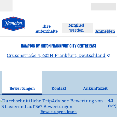
Weiter zum Inhalt
Geöffnet
Mitglied
Ihre
werden
Aufenthalte
Anmelden
HAMPTON BY HILTON FRANKFURT CITY CENTRE EAST
,
Öf
Grusonstraße 4, 60314 Frankfurt, Deutschland
1
/
12
Vorheriges Bild
Näc
1 von 12
Kontakt
Bewertungen
Kontakt
Ankunftszeit
4,3
(
367
)
Bewertungen lesen