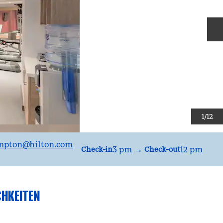
N
1
/
12
mpton
@hilton.com
3 pm
→
12 pm
Check-in
Check-out
CHKEITEN