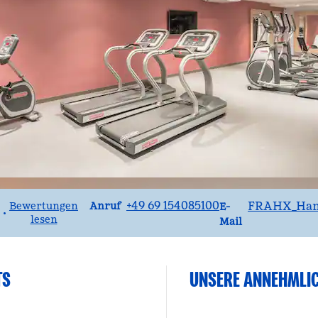
Anruf
Email
+49 69 154085100
FRAHX_Ha
Anruf
Bewertungen
E-
•
lesen
Mail
TS
UNSERE ANNEHMLI