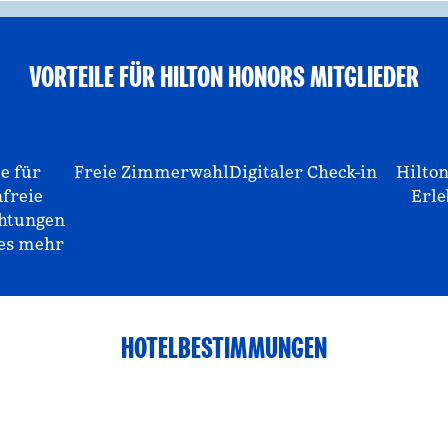
VORTEILE FÜR HILTON HONORS MITGLIEDER
e für
Freie Zimmerwahl
Digitaler Check-in
Hilto
nfreie
Erle
htungen
les mehr
HOTELBESTIMMUNGEN