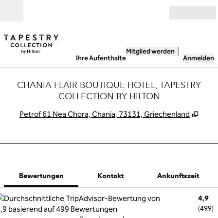
Weiter zum Inhalt
Geöffnet
Mitglied werden
Ihre Aufenthalte
Anmelden
CHANIA FLAIR BOUTIQUE HOTEL, TAPESTRY
COLLECTION BY HILTON
,
Öffn
Petrof 61 Nea Chora, Chania, 73131, Griechenland
1 von 12
1
/
12
Vorheriges Bild
Nächstes Bild
Kontakt
Bewertungen
Kontakt
Ankunftszeit
4,9
(
499
)