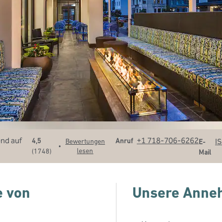
Telefon
Email
+1 718-706-6262
Anruf
I
4,5
Bewertungen
E-
•
lesen
(
1748
)
Mail
e von
Unsere Anneh