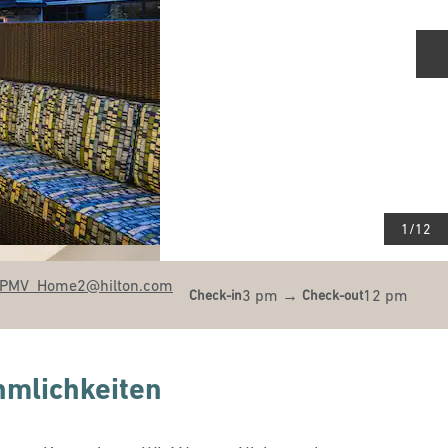
N
1
/
12
SPMV_Home2
@hilton.com
3 pm
→
12 pm
Check-in
Check-out
mlichkeiten