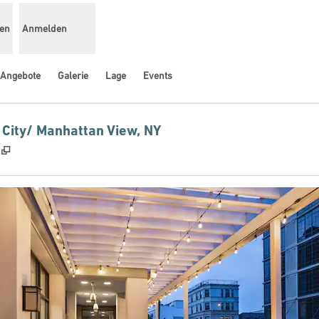
den
Anmelden
Angebote
Galerie
Lage
Events
 City/ Manhattan View, NY
,
Öffnet eine neue Registerkarte