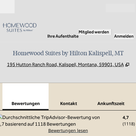
Weiter zum Inhalt
Geöffnet
Mitglied werden
Ihre Aufenthalte
Anmelden
Homewood Suites by Hilton Kalispell, MT
,
Öf
195 Hutton Ranch Road, Kalispell, Montana, 59901, USA
1
/
12
Vorheriges Bild
Näch
1 von 12
Kontakt
Bewertungen
Kontakt
Ankunftszeit
4,7
(
1118
)
Bewertungen lesen