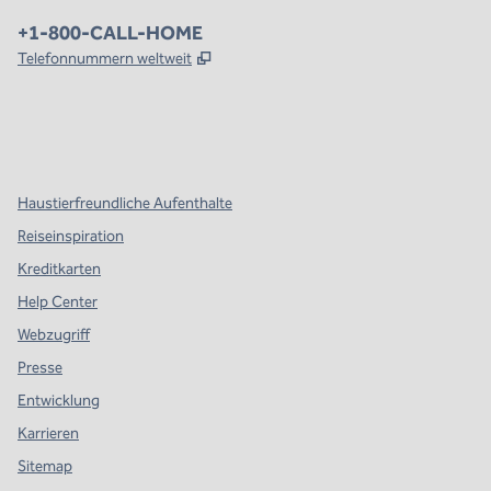
Telefon:
+1-800-CALL-HOME
,
Öffnet eine neue Registerkarte
Telefonnummern weltweit
x
Facebook
Instagram
,
Öffnet eine neue Registerkarte
,
Öffnet eine neue Registerkarte
,
Öffnet eine neue Registerkarte
Haustierfreundliche Aufenthalte
Reiseinspiration
Kreditkarten
Help Center
Webzugriff
Presse
Entwicklung
Karrieren
Sitemap