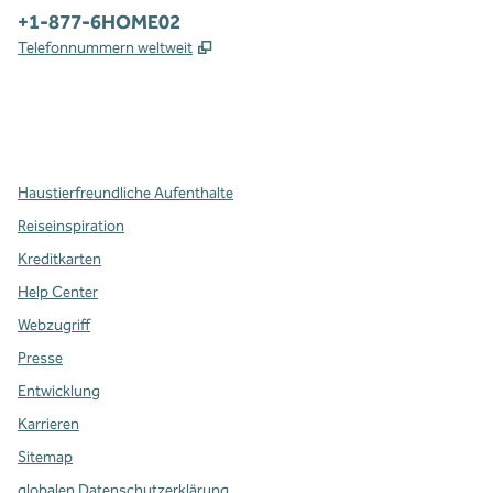
Telefon:
+1-877-6HOME02
,
Öffnet eine neue Registerkarte
Telefonnummern weltweit
x
Facebook
Instagram
,
Öffnet eine neue Registerkarte
,
Öffnet eine neue Registerkarte
,
Öffnet eine neue Registerkarte
Haustierfreundliche Aufenthalte
Reiseinspiration
Kreditkarten
Help Center
Webzugriff
Presse
Entwicklung
Karrieren
Sitemap
globalen Datenschutzerklärung