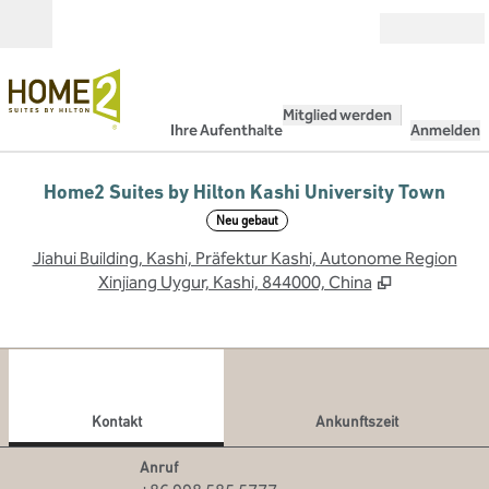
Weiter zum Inhalt
Geöffnet
Mitglied werden
Ihre Aufenthalte
Anmelden
Home2 Suites by Hilton Kashi University Town
Neu gebaut
,
Ö
Jiahui Building, Kashi, Präfektur Kashi, Autonome Region
Xinjiang Uygur, Kashi, 844000, China
1
/
12
Vorheriges Bild
Näch
1 von 12
Kontakt
Kontakt
Ankunftszeit
Telefon
Anruf