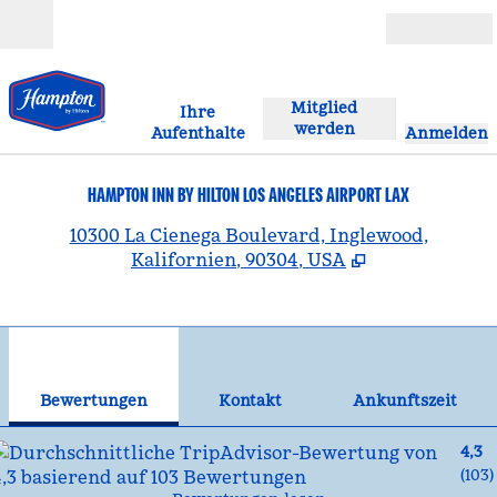
Weiter zum Inhalt
Geöffnet
Mitglied
Ihre
werden
Aufenthalte
Anmelden
HAMPTON INN BY HILTON LOS ANGELES AIRPORT LAX
,
Ö
10300 La Cienega Boulevard, Inglewood,
Kalifornien, 90304, USA
1
/
12
Vorheriges Bild
Näc
1 von 12
Kontakt
Bewertungen
Kontakt
Ankunftszeit
4,3
(
103
)