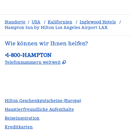
Standorte
/
USA
/
Kalifornien
/
Inglewood Hotels
/
Hampton Inn by Hilton Los Angeles Airport LAX
Wie können wir Ihnen helfen?
Telefon:
+1-800-HAMPTON
,
Öffnet eine neue Register
Telefonnummern weltweit
Facebook
x
Instagram
,
Öffnet eine neue Registerkarte
,
Öffnet eine neue Registerkarte
,
Öffnet eine neue Registerkarte
Hilton Geschenkgutscheine (Europa)
Haustierfreundliche Aufenthalte
Reiseinspiration
Kreditkarten