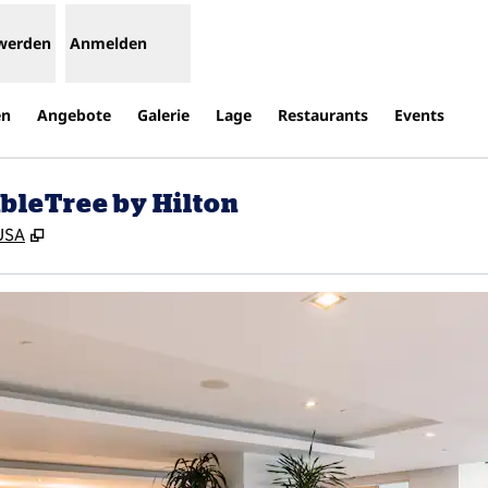
 werden
Anmelden
en
Angebote
Galerie
Lage
Restaurants
Events
ubleTree by Hilton
,
Öffnet eine neue Registerkarte
 USA