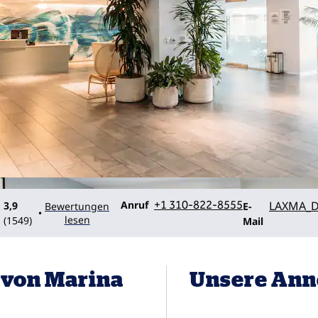
Telefon
Email
Anruf
+1 310-822-8555
LAXMA_D
3,9
Bewertungen
E-
•
lesen
(
1549
)
Mail
 von Marina
Unsere Ann