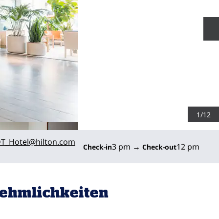
N
1
/
12
T_Hotel
@hilton.com
3 pm
→
12 pm
Check-in
Check-out
ehmlichkeiten