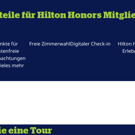
teile für Hilton Honors Mitgli
nkte für
Freie Zimmerwahl
Digitaler Check-in
Hilton
tenfreie
Erleb
nachtungen
ieles mehr
e eine Tour