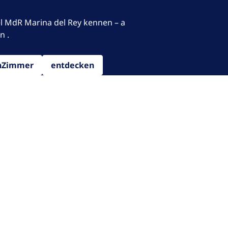
el MdR Marina del Rey kennen – a
n .
enZimmer
entdecken